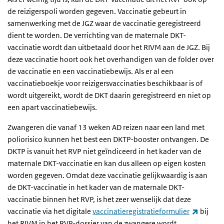
de reizigerspoli worden gegeven. Vaccinatie gebeurt in
samenwerking met de JGZ waar de vaccinatie geregistreerd
dient te worden. De verrichting van de maternale DKT-
vaccinatie wordt dan uitbetaald door het RIVM aan de JGZ. Bij
deze vaccinatie hoort ook het overhandigen van de folder over
de vaccinatie en een vaccinatiebewijs. Als er al een
vaccinatieboekje voor reizigersvaccinaties beschikbaar is of
wordt uitgereikt, wordt de DKT daarin geregistreerd en niet op
een apart vaccinatiebewijs.
Zwangeren die vanaf 13 weken AD reizen naar een land met
poliorisico kunnen het best een DKTP-booster ontvangen. De
DKTP is vanuit het RVP niet geïndiceerd in het kader van de
maternale DKT-vaccinatie en kan dus alleen op eigen kosten
worden gegeven. Omdat deze vaccinatie gelijkwaardig is aan
de DKT-vaccinatie in het kader van de maternale DKT-
vaccinatie binnen het RVP, is het zeer wenselijk dat deze
(externe
vaccinatie via het digitale
vaccinatieregistratieformulier
bij
het RIVM in het RVP-dossier van de zwangere wordt