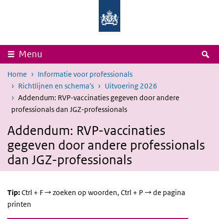
Overslaan en naar de inhoud gaan
Direct naar de hoofdnavigatie
Rijksinstituut
Ministerie
voor
van
Volksgezondheid
Volksgezondheid,
en
Welzijn
Milieu
en
Sport
Z
Menu
Home
Informatie voor professionals
Richtlijnen en schema's
Uitvoering 2026
Addendum: RVP-vaccinaties gegeven door andere
professionals dan JGZ-professionals
Addendum: RVP-vaccinaties
gegeven door andere professionals
dan JGZ-professionals
Tip:
Ctrl + F → zoeken op woorden, Ctrl + P → de pagina
printen