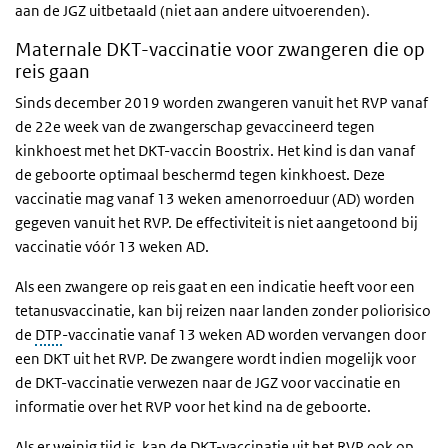
aan de JGZ uitbetaald (niet aan andere uitvoerenden).
Maternale DKT-vaccinatie voor zwangeren die op
reis gaan
Sinds december 2019 worden zwangeren vanuit het RVP vanaf
de 22e week van de zwangerschap gevaccineerd tegen
kinkhoest met het DKT-vaccin Boostrix. Het kind is dan vanaf
de geboorte optimaal beschermd tegen kinkhoest. Deze
vaccinatie mag vanaf 13 weken amenorroeduur (AD) worden
gegeven vanuit het RVP. De effectiviteit is niet aangetoond bij
vaccinatie vóór 13 weken AD.
Als een zwangere op reis gaat en een indicatie heeft voor een
tetanusvaccinatie, kan bij reizen naar landen zonder poliorisico
de
DTP
-vaccinatie vanaf 13 weken AD worden vervangen door
een DKT uit het RVP. De zwangere wordt indien mogelijk voor
de DKT-vaccinatie verwezen naar de JGZ voor vaccinatie en
informatie over het RVP voor het kind na de geboorte.
Als er weinig tijd is, kan de DKT-vaccinatie uit het RVP ook op