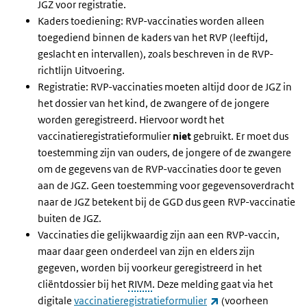
JGZ voor registratie.
Kaders toediening: RVP-vaccinaties worden alleen
toegediend binnen de kaders van het RVP (leeftijd,
geslacht en intervallen), zoals beschreven in de RVP-
richtlijn Uitvoering.
Registratie: RVP-vaccinaties moeten altijd door de JGZ in
het dossier van het kind, de zwangere of de jongere
worden geregistreerd. Hiervoor wordt het
vaccinatieregistratieformulier
niet
gebruikt. Er moet dus
toestemming zijn van ouders, de jongere of de zwangere
om de gegevens van de RVP-vaccinaties door te geven
aan de JGZ. Geen toestemming voor gegevensoverdracht
naar de JGZ betekent bij de GGD dus geen RVP-vaccinatie
buiten de JGZ.
Vaccinaties die gelijkwaardig zijn aan een RVP-vaccin,
maar daar geen onderdeel van zijn en elders zijn
gegeven, worden bij voorkeur geregistreerd in het
cliëntdossier bij het
RIVM
. Deze melding gaat via het
(externe link)
digitale
vaccinatieregistratieformulier
(voorheen