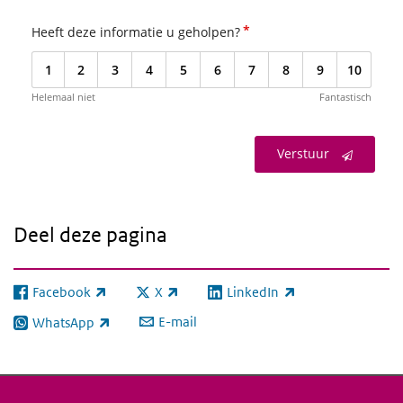
*
Heeft deze informatie u geholpen?
1
2
3
4
5
6
7
8
9
10
Helemaal niet
Fantastisch
Verstuur
Deel deze pagina
Facebook
X
LinkedIn
(externe link)
(externe link)
(externe link)
E-mail
WhatsApp
(externe link)