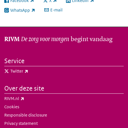
Facebook
X
LinkedIn
(externe link)
(externe link)
(externe link)
E-mail
WhatsApp
(externe link)
De zorg voor morgen
begint vandaag
RIVM
Service
(externe link)
Twitter
Over deze site
(externe link)
RIVM.nl
Cookies
Responsible disclosure
Privacy statement