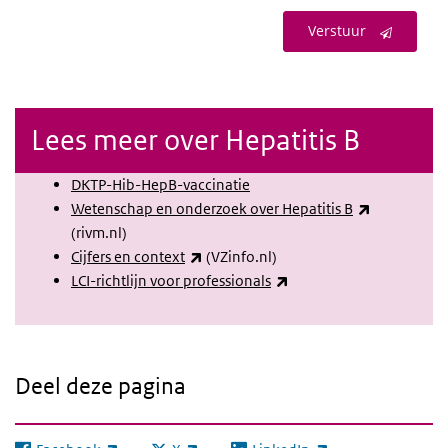
Verstuur
Lees meer over Hepatitis B
DKTP-Hib-HepB-vaccinatie
(externe lin
Wetenschap en onderzoek over Hepatitis B
(rivm.nl)
(externe link)
Cijfers en context
(VZinfo.nl)
(externe link)
LCI-richtlijn voor professionals
Deel deze pagina