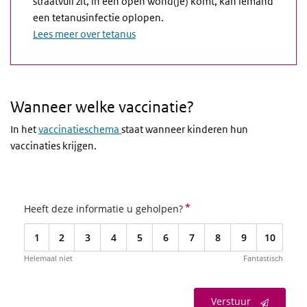
straatvuil zit, in een open wond(je) komt, kan iemand
een tetanusinfectie oplopen.
Lees meer over tetanus
Wanneer welke vaccinatie?
In het
vaccinatieschema
staat wanneer kinderen hun
vaccinaties krijgen.
*
Heeft deze informatie u geholpen?
1
2
3
4
5
6
7
8
9
10
Helemaal niet
Fantastisch
Verstuur