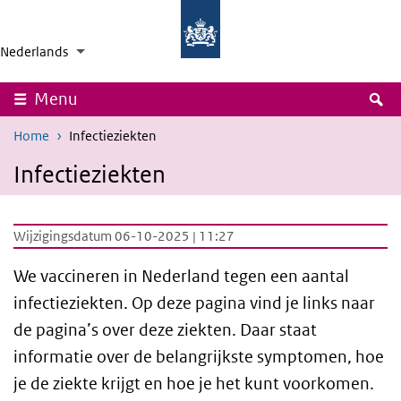
Overslaan en naar de inhoud gaan
Direct naar de hoofdnavigatie
Rijksinstituut
Ministerie
voor
van
Nederlands
Volksgezondheid
Volksgezondheid,
Taalkeuze
Ingeklapt
Aanvullende acties weergeven
en
Welzijn
Milieu
en
Sport
Z
Menu
Home
Infectieziekten
Infectieziekten
Wijzigingsdatum 06-10-2025 | 11:27
We vaccineren in Nederland tegen een aantal
infectieziekten. Op deze pagina vind je links naar
de pagina’s over deze ziekten. Daar staat
informatie over de belangrijkste symptomen, hoe
je de ziekte krijgt en hoe je het kunt voorkomen.