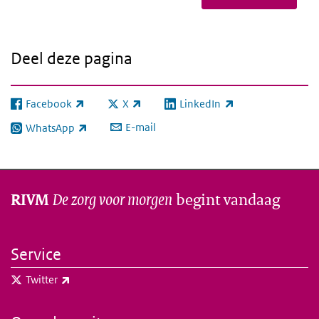
Deel deze pagina
Facebook
X
LinkedIn
(externe link)
(externe link)
(externe link)
E-mail
WhatsApp
(externe link)
De zorg voor morgen
begint vandaag
RIVM
Service
(externe link)
Twitter