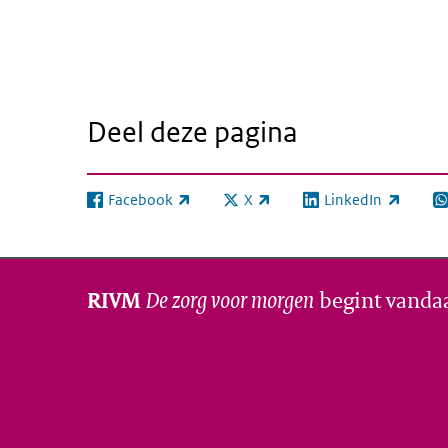
Deel deze pagina
Facebook
X
LinkedIn
(externe link)
(externe link)
(externe link)
(e
De zorg voor morgen
begint vanda
RIVM