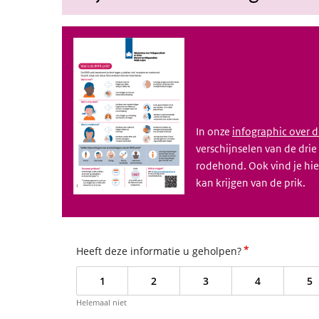
In onze
infographic over 
verschijnselen van de drie
rodehond. Ook vind je hier
kan krijgen van de prik.
*
Heeft deze informatie u geholpen?
1
2
3
4
5
Helemaal niet