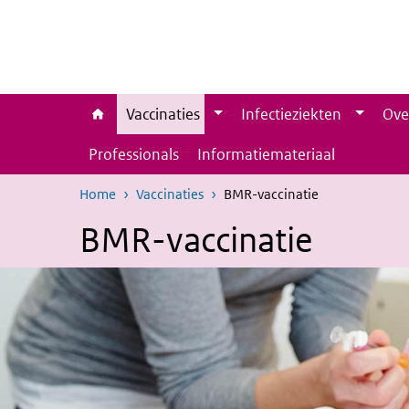
Overslaan en naar de inhoud gaan
Direct naar de hoofdnavigatie
Vaccinaties
Infectieziekten
Ove
Professionals
Informatiemateriaal
Home
Vaccinaties
BMR-vaccinatie
BMR-vaccinatie