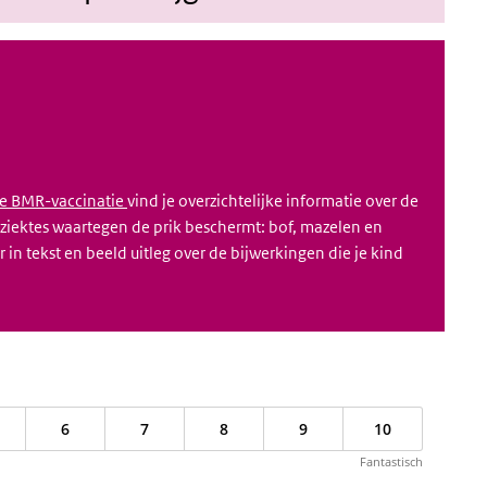
de BMR-vaccinatie
vind je overzichtelijke informatie over de
 ziektes waartegen de prik beschermt: bof, mazelen en
 in tekst en beeld uitleg over de bijwerkingen die je kind
6
7
8
9
10
Fantastisch