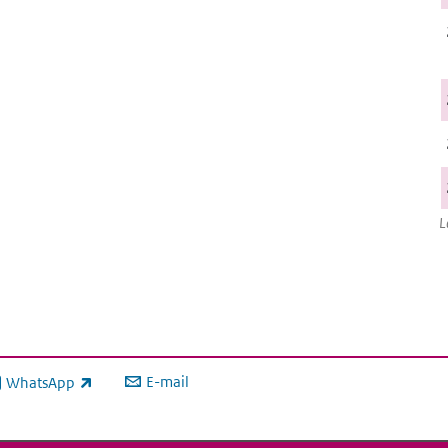
L
E-mail
WhatsApp
xterne link)