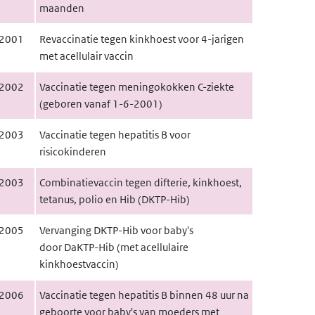
maanden
2001
Revaccinatie tegen kinkhoest voor 4-jarigen
met acellulair vaccin
2002
Vaccinatie tegen meningokokken C-ziekte
(geboren vanaf 1-6-2001)
2003
Vaccinatie tegen hepatitis B voor
risicokinderen
2003
Combinatievaccin tegen difterie, kinkhoest,
tetanus, polio en Hib (
DKTP
-
Hib
)
2005
Vervanging
DKTP
-
Hib
voor baby's
door
DaKTP
-Hib (met acellulaire
kinkhoestvaccin)
2006
Vaccinatie tegen hepatitis B binnen 48 uur na
geboorte voor baby's van moeders met