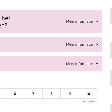
 het
Meer informatie
en?
Meer informatie
Meer informatie
6
7
8
9
10
Fantastisch