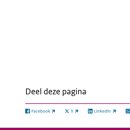
Deel deze pagina
Facebook
X
LinkedIn
(externe link)
(externe link)
(externe link)
(e