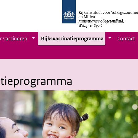
Rijksinstituut voor Volksgezondhe
en Milieu
Ministerie van Volksgezondheid,
Welzijn en Sport
r vaccineren
Rijksvaccinatieprogramma
Contact
natieprogramma