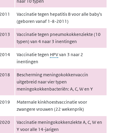
naar 10 typen
2011
Vaccinatie tegen hepatitis B voor alle baby's
(geboren vanaf 1-8-2011)
2013
Vaccinatie tegen pneumokokkenziekte (10
typen) van 4 naar 3 inentingen
2014
Vaccinatie tegen
HPV
van 3 naar 2
inentingen
2018
Bescherming meningokokkenvaccin
uitgebreid naar vier typen
meningokokkenbacteriën: A, C, W en Y
2019
Maternale kinkhoestvaccinatie voor
zwangere vrouwen (22 wekenprik)
2020
Vaccinatie meningokokkenziekte A, C, W en
Y voor alle 14-jarigen