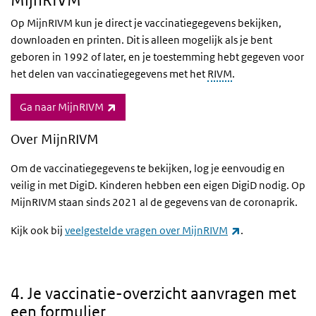
MijnRIVM
Op MijnRIVM kun je direct je vaccinatiegegevens bekijken,
downloaden en printen. Dit is alleen mogelijk als je bent
geboren in 1992 of later, en je toestemming hebt gegeven voor
het delen van vaccinatiegegevens met het
RIVM
.
(externe link)
Ga naar MijnRIVM
Over MijnRIVM
Om de vaccinatiegegevens te bekijken, log je eenvoudig en
veilig in met DigiD. Kinderen hebben een eigen DigiD nodig. Op
MijnRIVM staan sinds 2021 al de gegevens van de coronaprik.
(externe link)
Kijk ook bij
veelgestelde vragen over MijnRIVM
.
4. Ik wil een vaccinatie-overzicht aanvragen
4. Je vaccinatie-overzicht aanvragen met
een formulier