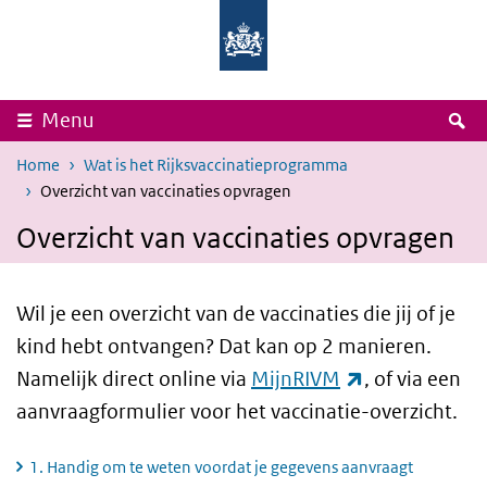
Overslaan en naar de inhoud gaan
Direct naar de hoofdnavigatie
Rijksinstituut
Ministerie
voor
van
Volksgezondheid
Volksgezondheid,
en
Welzijn
Milieu
en
Sport
Z
Menu
Home
Wat is het Rijksvaccinatieprogramma
Overzicht van vaccinaties opvragen
Overzicht van vaccinaties opvragen
Wil je een overzicht van de vaccinaties die jij of je
kind hebt ontvangen? Dat kan op 2 manieren.
(externe link)
Namelijk direct online via
MijnRIVM
, of via een
aanvraagformulier voor het vaccinatie-overzicht.
1. Handig om te weten voordat je gegevens aanvraagt