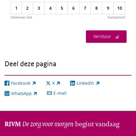
1
2
3
4
5
6
7
8
9
10
Helemaal niet
Fantastisch
Verstuur
Deel deze pagina
Facebook
X
LinkedIn
(externe link)
(externe link)
(externe link)
E-mail
WhatsApp
(externe link)
De zorg voor morgen
begint vandaag
RIVM