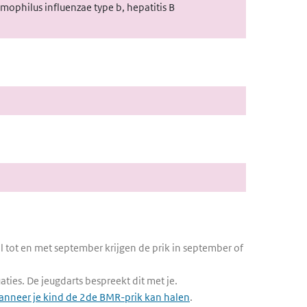
emophilus influenzae type b, hepatitis B
l tot en met september krijgen de prik in september of
ties. De jeugdarts bespreekt dit met je.
anneer je kind de 2de BMR-prik kan halen
.