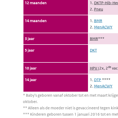
12 maanden
1.
DKTP-Hib-He
2.
Pneu
14 maanden
1.
BMR
2.
MenACWY
3 jaar
BMR
***
5 jaar
DKT
de
10 jaar
HPV
(2x, 2
vacc
14 jaar
1.
DTP
****
2.
MenACWY
* Baby's geboren vanaf oktober tot en met maart krijg
oktober.
** Alleen als de moeder niet is gevaccineerd tegen kink
*** Kinderen geboren tussen 1 januari 2016 tot en met 