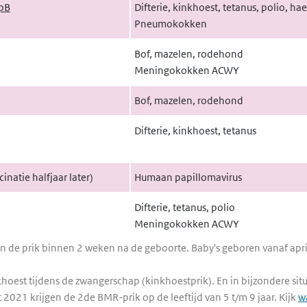
pB
Difterie, kinkhoest, tetanus, polio, ha
Pneumokokken
Bof, mazelen, rodehond
Meningokokken ACWY
Bof, mazelen, rodehond
Difterie, kinkhoest, tetanus
inatie halfjaar later)
Humaan papillomavirus
Difterie, tetanus, polio
Meningokokken ACWY
en de prik binnen 2 weken na de geboorte. Baby's geboren vanaf apri
hoest tijdens de zwangerschap (kinkhoestprik). En in bijzondere situa
2021 krijgen de 2de BMR-prik op de leeftijd van 5 t/m 9 jaar. Kijk
w