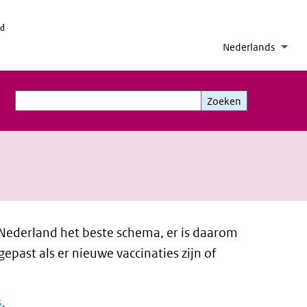
id
Nederlands
Taal
Inge
Aanv
Zoeken
Zoeken
n Nederland het beste schema, er is daarom
ast als er nieuwe vaccinaties zijn of
5
.