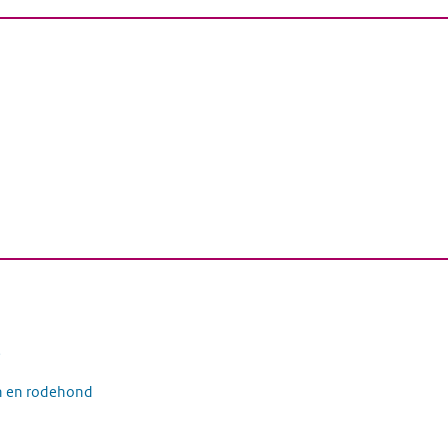
5
n en rodehond