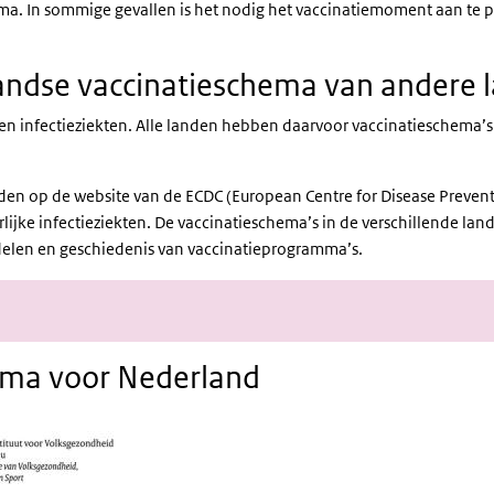
ema. In sommige gevallen is het nodig het vaccinatiemoment aan te 
andse vaccinatieschema van andere 
n infectieziekten. Alle landen hebben daarvoor vaccinatieschema’s o
ink)
nden op de website van de
ECDC (European Centre for Disease Prevent
jke infectieziekten. De vaccinatieschema’s in de verschillende land
delen en geschiedenis van vaccinatieprogramma’s.
ema voor Nederland