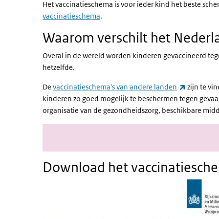
Het vaccinatieschema is voor ieder kind het beste sch
vaccinatieschema
.
Waarom verschilt het Nederl
Overal in de wereld worden kinderen gevaccineerd tege
hetzelfde.
(externe l
De
vaccinatieschema's van andere landen
zijn te vi
kinderen zo goed mogelijk te beschermen tegen gevaarli
organisatie van de gezondheidszorg, beschikbare mid
Download het vaccinatiesch