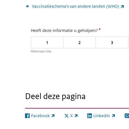
(e
Vaccinatieschema's van andere landen (WHO)
*
Heeft deze informatie u geholpen?
1
2
3
Helemaal niet
Deel deze pagina
Facebook
X
LinkedIn
(externe link)
(externe link)
(externe link)
(e