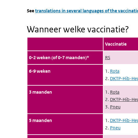
See
translations in several languages of the vaccinat
Wanneer welke vaccinatie?
Vaccinatie
0-2 weken (of 0-7 maanden)*
RS
6-9 weken
1.
Rota
2.
DKTP-Hib-He
3 maanden
1.
Rota
2.
DKTP-Hib-He
3.
Pneu
5 maanden
1.
DKTP-Hib-He
2.
Pneu