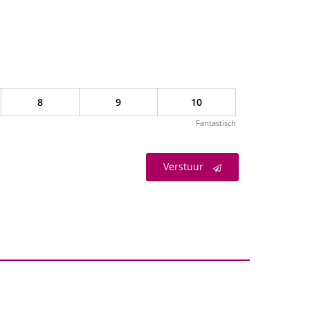
8
9
10
Fantastisch
Verstuur