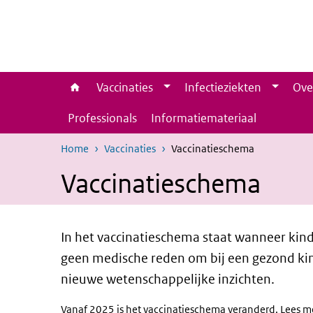
Overslaan en naar de inhoud gaan
Direct naar de hoofdnavigatie
Vaccinaties
Infectieziekten
Ove
Professionals
Informatiemateriaal
Home
Vaccinaties
Vaccinatieschema
Vaccinatieschema
In het vaccinatieschema staat wanneer kinde
geen medische reden om bij een gezond kind
nieuwe wetenschappelijke inzichten.
Vanaf 2025 is het vaccinatieschema veranderd. Lees 