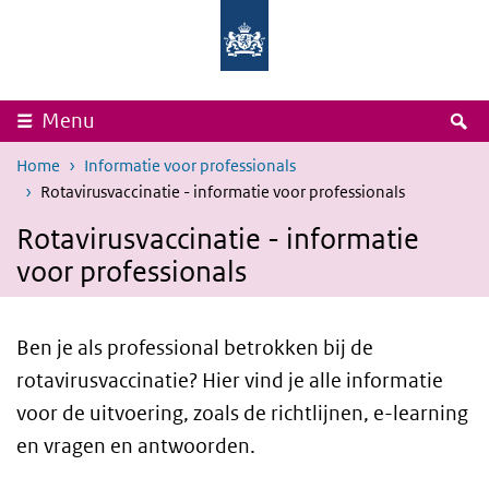
Overslaan en naar de inhoud gaan
Direct naar de hoofdnavigatie
Rijksinstituut
Ministerie
voor
van
Volksgezondheid
Volksgezondheid,
en
Welzijn
Milieu
en
Sport
Z
Menu
Home
Informatie voor professionals
Rotavirusvaccinatie - informatie voor professionals
Rotavirusvaccinatie - informatie
voor professionals
Ben je als professional betrokken bij de
rotavirusvaccinatie? Hier vind je alle informatie
voor de uitvoering, zoals de richtlijnen, e-learning
en vragen en antwoorden.