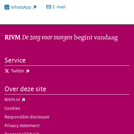
E-mail
WhatsApp
(externe link)
De zorg voor morgen
begint vandaag
RIVM
Service
(externe link)
Twitter
Over deze site
(externe link)
RIVM.nl
Cookies
Responsible disclosure
Privacy statement