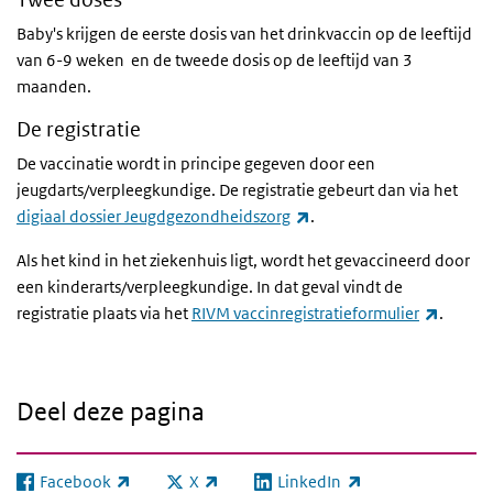
Baby's krijgen de eerste dosis van het drinkvaccin op de leeftijd
van 6-9 weken en de tweede dosis op de leeftijd van 3
maanden.
De registratie
De vaccinatie wordt in principe gegeven door een
jeugdarts/verpleegkundige. De registratie gebeurt dan via het
(externe link)
digiaal dossier Jeugdgezondheidszorg
.
Als het kind in het ziekenhuis ligt, wordt het gevaccineerd door
een kinderarts/verpleegkundige. In dat geval vindt de
(extern
registratie plaats via het
RIVM vaccinregistratieformulier
.
Deel deze pagina
Facebook
X
LinkedIn
(externe link)
(externe link)
(externe link)