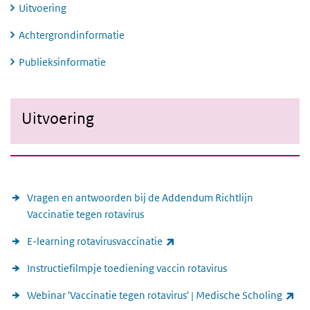
Uitvoering
Achtergrondinformatie
Publieksinformatie
Uitvoering
Uitvoering
Uitvoering
Vragen en antwoorden bij de Addendum Richtlijn
Vaccinatie tegen rotavirus
(externe link)
E-learning rotavirusvaccinatie
Instructiefilmpje toediening vaccin rotavirus
(ex
Webinar 'Vaccinatie tegen rotavirus' | Medische Scholing