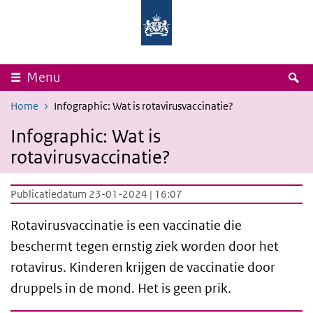
Overslaan en naar de inhoud gaan
Direct naar de hoofdnavigatie
Rijksinstituut
Ministerie
voor
van
Volksgezondheid
Volksgezondheid,
en
Welzijn
Milieu
en
Sport
Z
Menu
Home
Infographic: Wat is rotavirusvaccinatie?
Infographic: Wat is
rotavirusvaccinatie?
Publicatiedatum 23-01-2024 | 16:07
Rotavirusvaccinatie is een vaccinatie die
beschermt tegen ernstig ziek worden door het
rotavirus. Kinderen krijgen de vaccinatie door
druppels in de mond. Het is geen prik.