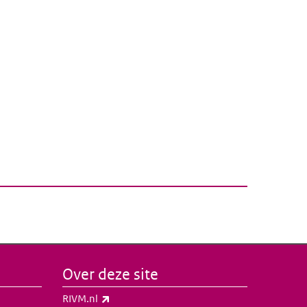
Over deze site
(externe link)
RIVM.nl