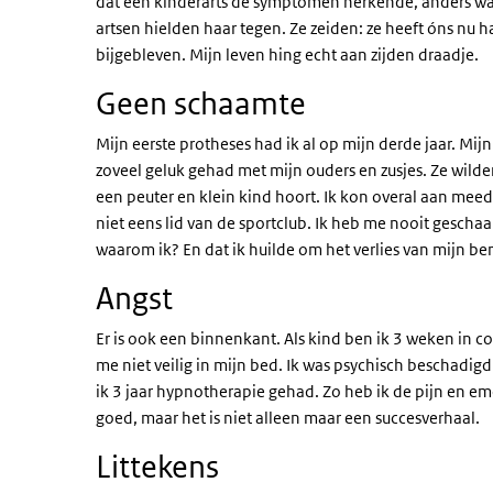
dat een kinderarts de symptomen herkende, anders wa
artsen hielden haar tegen. Ze zeiden: ze heeft óns nu h
bijgebleven. Mijn leven hing echt aan zijden draadje.
Geen schaamte
Mijn eerste protheses had ik al op mijn derde jaar. Mij
zoveel geluk gehad met mijn ouders en zusjes. Ze wild
een peuter en klein kind hoort. Ik kon overal aan mee
niet eens lid van de sportclub. Ik heb me nooit gescha
waarom ik? En dat ik huilde om het verlies van mijn be
Angst
Er is ook een binnenkant. Als kind ben ik 3 weken in c
me niet veilig in mijn bed. Ik was psychisch beschadigd.
ik 3 jaar hypnotherapie gehad. Zo heb ik de pijn en em
goed, maar het is niet alleen maar een succesverhaal.
Littekens