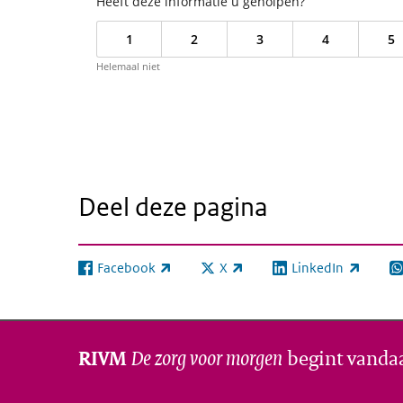
Heeft deze informatie u geholpen?
1
2
3
4
5
Helemaal niet
Deel deze pagina
Facebook
X
LinkedIn
(externe link)
(externe link)
(externe link)
(e
De zorg voor morgen
begint vanda
RIVM