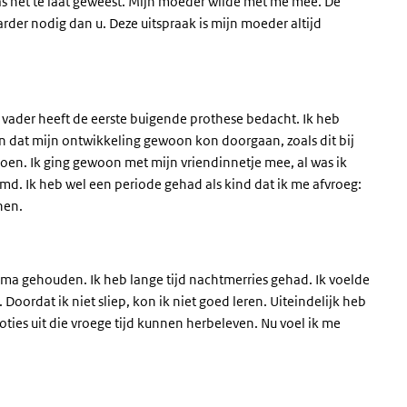
s het te laat geweest. Mijn moeder wilde met me mee. De
arder nodig dan u. Deze uitspraak is mijn moeder altijd
n vader heeft de eerste buigende prothese bedacht. Ik heb
en dat mijn ontwikkeling gewoon kon doorgaan, zoals dit bij
doen. Ik ging gewoon met mijn vriendinnetje mee, al was ik
amd. Ik heb wel een periode gehad als kind dat ik me afvroeg:
nen.
oma gehouden. Ik heb lange tijd nachtmerries gehad. Ik voelde
 Doordat ik niet sliep, kon ik niet goed leren. Uiteindelijk heb
oties uit die vroege tijd kunnen herbeleven. Nu voel ik me