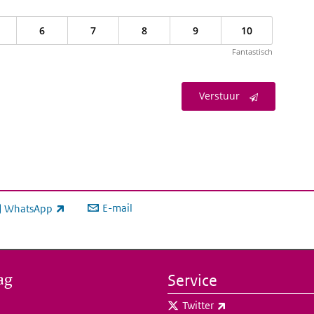
6
7
8
9
10
Fantastisch
Verstuur
E-mail
WhatsApp
xterne link)
ag
Service
(externe link)
Twitter