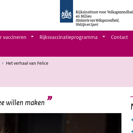
Rijksinstituut voor Volksgezondhe
en Milieu
Ministerie van Volksgezondheid,
Welzijn en Sport
r vaccineren
Rijksvaccinatieprogramma
Contact
Het verhaal van Felice
mee willen maken