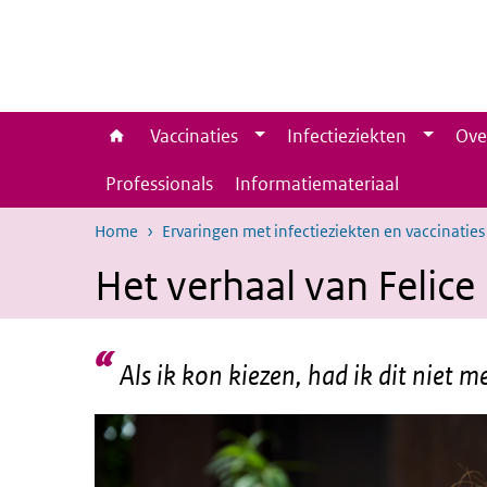
Overslaan en naar de inhoud gaan
Direct naar de hoofdnavigatie
Vaccinaties
Infectieziekten
Ove
Professionals
Informatiemateriaal
Home
Ervaringen met infectieziekten en vaccinaties
Het verhaal van Felice
Als ik kon kiezen, had ik dit niet 