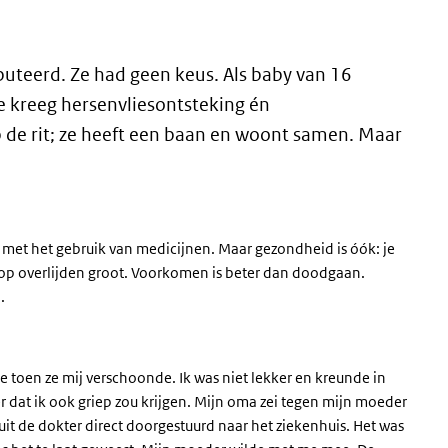
mputeerd. Ze had geen keus. Als baby van 16
 kreeg hersenvliesontsteking én
p de rit; ze heeft een baan en woont samen. Maar
d met het gebruik van medicijnen. Maar gezondheid is óók: je
ans op overlijden groot. Voorkomen is beter dan doodgaan.
.
e toen ze mij verschoonde. Ik was niet lekker en kreunde in
 dat ik ook griep zou krijgen. Mijn oma zei tegen mijn moeder
uit de dokter direct doorgestuurd naar het ziekenhuis. Het was