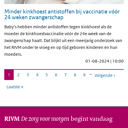
Minder kinkhoest antistoffen bij vaccinatie vóór
24 weken zwangerschap
Baby’s hebben minder antistoffen tegen kinkhoest als de
moeder de kinkhoestvaccinatie vóór de 24e week van de
zwangerschap haalt. Dat blijkt uit een meerjarig onderzoek van
het RIVM onder te vroeg en op tijd geboren kinderen en hun
moeders.
01-08-2024 | 10:00
Paginering
…
Huidige
1
Pagina
2
Pagina
3
Pagina
4
Pagina
5
Pagina
6
Pagina
7
Pagina
8
Pagina
9
Volgende ›
pagina
Laatste »
De zorg voor morgen
begint vandaag
RIVM