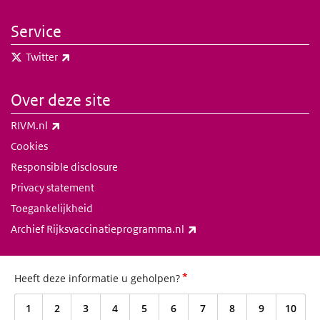
Service
(externe link)
Twitter
Over deze site
(externe link)
RIVM.nl
Cookies
Responsible disclosure
Privacy statement
Toegankelijkheid
(externe link)
Archief Rijksvaccinatieprogramma.nl
*
Heeft deze informatie u geholpen?
1
2
3
4
5
6
7
8
9
10