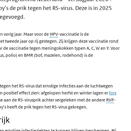
’s de prik tegen het RS-virus. Deze is in 2025
oegevoegd.
an vorig jaar. Maar voor de
HPV
-vaccinatie is de
t tweede jaar op rij gestegen. Zij krijgen deze vaccinatie rond
aar de vaccinatie tegen meningokokken typen A, C, W en Y. Voor
nus, polio) en BMR (bof, mazelen, rodehond) is de
egen het RS-virus dat ernstige infecties aan de luchtwegen
n positief effect zien: afgelopen herfst en winter lagen er
fors
ame aan de RS-virusprik achter vergeleken met de andere
RVP
-
y’s heeft de prik tegen het RS-virus gekregen.
ijk
n ernstige infectieziekten te kunnen blijven beschermen. Bij