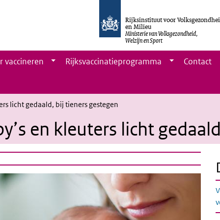
Rijksinstituut voor Volksgezondhe
en Milieu
Ministerie van Volksgezondheid,
Welzijn en Sport
r vaccineren
Rijksvaccinatieprogramma
Contact
rs licht gedaald, bij tieners gestegen
y’s en kleuters licht gedaald
V
v