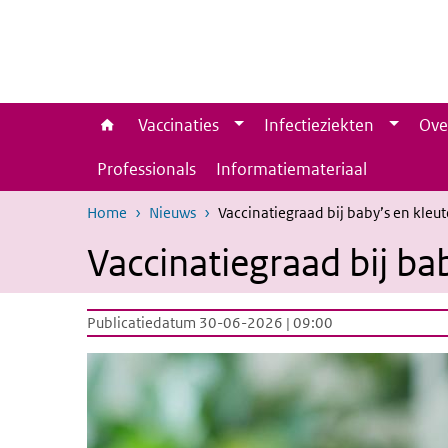
Overslaan en naar de inhoud gaan
Direct naar de hoofdnavigatie
Vaccinaties
Infectieziekten
Ove
Professionals
Informatiemateriaal
Home
Nieuws
Vaccinatiegraad bij baby’s en kleute
Vaccinatiegraad bij bab
Publicatiedatum 30-06-2026 | 09:00