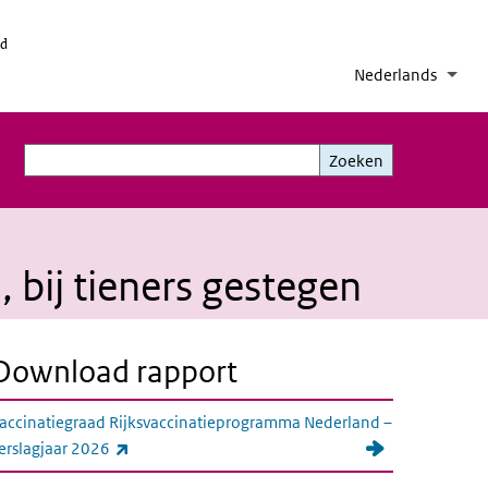
id
Nederlands
Taal
Inge
Aanv
Zoeken
Zoeken
, bij tieners gestegen
Download rapport
accinatiegraad Rijksvaccinatieprogramma Nederland –
(externe link)
erslagjaar 2026