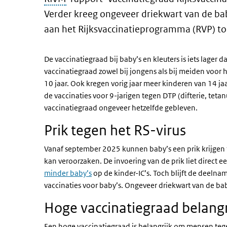
Verder kreeg ongeveer driekwart van de baby
aan het Rijksvaccinatieprogramma (RVP) t
De vaccinatiegraad bij baby’s en kleuters is iets lager d
vaccinatiegraad zowel bij jongens als bij meiden voor he
10 jaar. Ook kregen vorig jaar meer kinderen van 14 j
de vaccinaties voor 9-jarigen tegen DTP (difterie, teta
vaccinatiegraad ongeveer hetzelfde gebleven.
Prik tegen het RS-virus
Vanaf september 2025 kunnen baby’s een prik krijgen t
kan veroorzaken. De invoering van de prik liet direct ee
minder baby’s
op de kinder-IC’s. Toch blijft de deeln
vaccinaties voor baby’s. Ongeveer driekwart van de bab
Hoge vaccinatiegraad belangr
Een hoge vaccinatiegraad is belangrijk om mensen tege