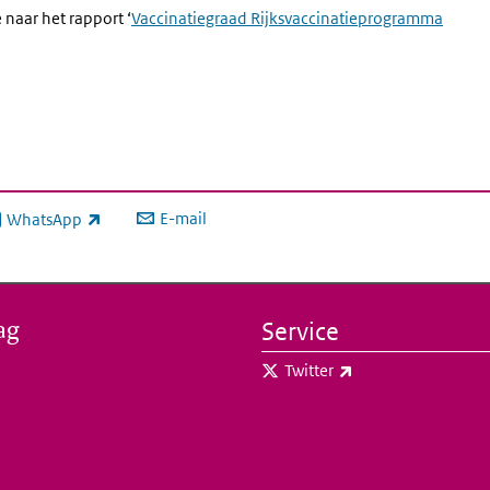
 naar het rapport ‘
Vaccinatiegraad Rijksvaccinatieprogramma
E-mail
WhatsApp
xterne link)
ag
Service
(externe link)
Twitter