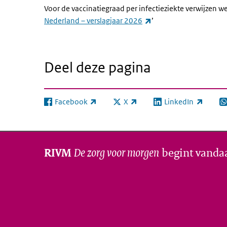
Voor de vaccinatiegraad per infectieziekte verwijzen we
(externe link)
Nederland – verslagjaar 2026
’
Deel deze pagina
Facebook
X
LinkedIn
(externe link)
(externe link)
(externe link)
(e
De zorg voor morgen
begint vanda
RIVM