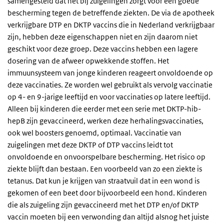
samengesteld dat het bij zuigelingen zorgt voor een goede
bescherming tegen de betreffende ziekten. De via de apotheek
verkrijgbare DTP en DKTP vaccins die in Nederland verkrijgbaar
zijn, hebben deze eigenschappen niet en zijn daarom niet
geschikt voor deze groep. Deze vaccins hebben een lagere
dosering van de afweer opwekkende stoffen. Het
immuunsysteem van jonge kinderen reageert onvoldoende op
deze vaccinaties. Ze worden wel gebruikt als vervolg vaccinatie
op 4- en 9-jarige leeftijd en voor vaccinaties op latere leeftijd.
Alleen bij kinderen die eerder met een serie met DKTP-hib-
hepB zijn gevaccineerd, werken deze herhalingsvaccinaties,
ook wel boosters genoemd, optimaal. Vaccinatie van
zuigelingen met deze DKTP of DTP vaccins leidt tot
onvoldoende en onvoorspelbare bescherming. Het risico op
ziekte blijft dan bestaan. Een voorbeeld van zo een ziekte is
tetanus. Dat kun je krijgen van straatvuil dat in een wond is
gekomen of een beet door bijvoorbeeld een hond. Kinderen
die als zuigeling zijn gevaccineerd met het DTP en/of DKTP
vaccin moeten bij een verwonding dan altijd alsnog het juiste