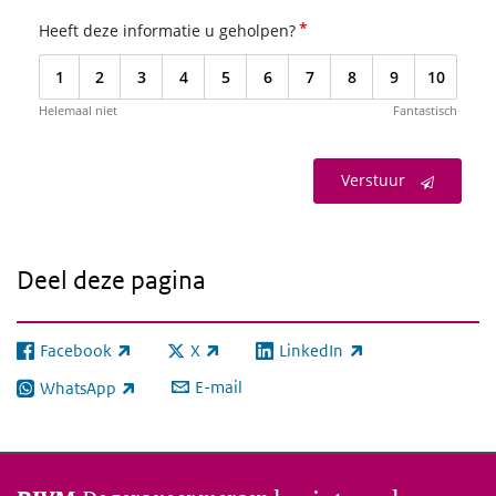
*
Heeft deze informatie u geholpen?
1
2
3
4
5
6
7
8
9
10
Helemaal niet
Fantastisch
Verstuur
Deel deze pagina
Facebook
X
LinkedIn
(externe link)
(externe link)
(externe link)
E-mail
WhatsApp
(externe link)