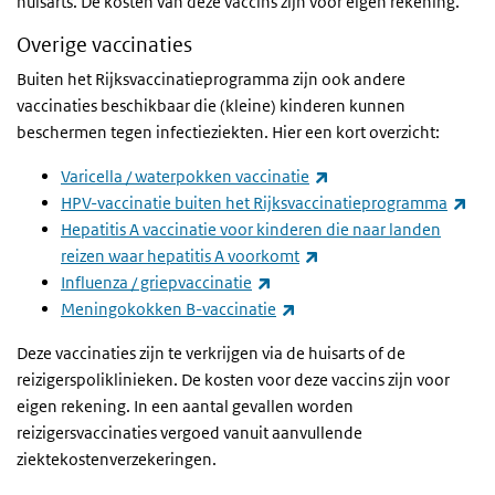
huisarts. De kosten van deze vaccins zijn voor eigen rekening.
Overige vaccinaties
Buiten het Rijksvaccinatieprogramma zijn ook andere
vaccinaties beschikbaar die (kleine) kinderen kunnen
beschermen tegen infectieziekten. Hier een kort overzicht:
(externe link)
Varicella / waterpokken vaccinatie
(ext
HPV-vaccinatie buiten het Rijksvaccinatieprogramma
Hepatitis A vaccinatie voor kinderen die naar landen
(externe link)
reizen waar hepatitis A voorkomt
(externe link)
Influenza / griepvaccinatie
(externe link)
Meningokokken B-vaccinatie
Deze vaccinaties zijn te verkrijgen via de huisarts of de
reizigerspoliklinieken. De kosten voor deze vaccins zijn voor
eigen rekening. In een aantal gevallen worden
reizigersvaccinaties vergoed vanuit aanvullende
ziektekostenverzekeringen.