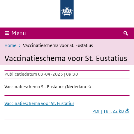
Overslaan en naar de inhoud gaan
Direct naar de hoofdnavigatie
Rijksinstituut
Ministerie
voor
van
Volksgezondheid
Volksgezondheid,
en
Welzijn
Milieu
en
Sport
Z
Menu
Home
Vaccinatieschema voor St. Eustatius
Vaccinatieschema voor St. Eustatius
Publicatiedatum 03-04-2025 | 09:30
Vaccinatieschema St. Eustatius (Nederlands)
Vaccinatieschema voor St. Eustatius
PDF | 191,22 kB