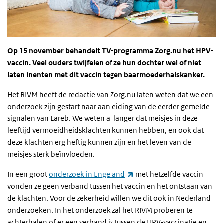
Op 15 november behandelt TV-programma Zorg.nu het HPV-
vaccin. Veel ouders twijfelen of ze hun dochter wel of niet
laten inenten met dit vaccin tegen baarmoederhalskanker.
Het
RIVM
heeft de redactie van Zorg.nu laten weten dat we een
onderzoek zijn gestart naar aanleiding van de eerder gemelde
signalen van Lareb. We weten al langer dat meisjes in deze
leeftijd vermoeidheidsklachten kunnen hebben, en ook dat
deze klachten erg heftig kunnen zijn en het leven van de
meisjes sterk beïnvloeden.
(externe link)
In een groot
onderzoek in Engeland
met hetzelfde vaccin
vonden ze geen verband tussen het vaccin en het ontstaan van
de klachten. Voor de zekerheid willen we dit ook in Nederland
onderzoeken. In het onderzoek zal het
RIVM
proberen te
achterhalen of er een verband is tussen de
HPV
-vaccinatie en