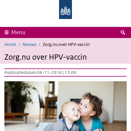
Overslaan en naar de inhoud gaan
Direct naar de hoofdnavigatie
Rijksinstituut
Ministerie
voor
van
Volksgezondheid
Volksgezondheid,
en
Welzijn
Milieu
en
Sport
Z
Menu
Home
Nieuws
Zorg.nu over HPV-vaccin
Zorg.nu over HPV-vaccin
Publicatiedatum 08-11-2016 | 13:09