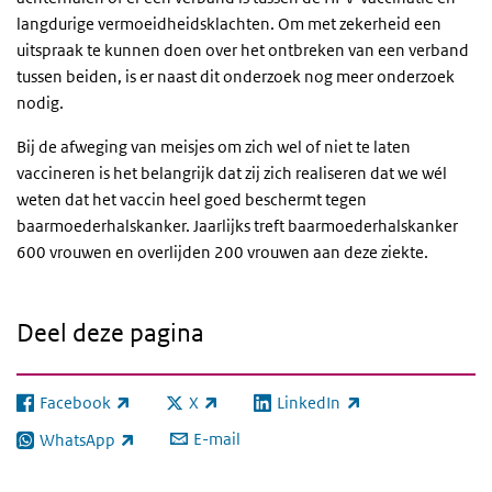
langdurige vermoeidheidsklachten. Om met zekerheid een
uitspraak te kunnen doen over het ontbreken van een verband
tussen beiden, is er naast dit onderzoek nog meer onderzoek
nodig.
Bij de afweging van meisjes om zich wel of niet te laten
vaccineren is het belangrijk dat zij zich realiseren dat we wél
weten dat het vaccin heel goed beschermt tegen
baarmoederhalskanker. Jaarlijks treft baarmoederhalskanker
600 vrouwen en overlijden 200 vrouwen aan deze ziekte.
Deel deze pagina
Facebook
X
LinkedIn
(externe link)
(externe link)
(externe link)
E-mail
WhatsApp
(externe link)