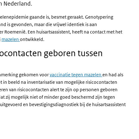
n Nederland.
azelenepidemie gaande is, besmet geraakt. Genotypering
d is gevonden, maar die vrijwel identiek is aan
r Roemenië. Een huisartsassistent, heeft na contact met het
j
mazelen
ontwikkeld.
isicocontacten geboren tussen
 aanmerking gekomen voor
vaccinatie tegen mazelen
en had als
 in beeld na inventarisatie van mogelijke risicocontacten
ceren van risicocontacten alert te zijn op personen geboren
at zij mogelijk niet of minder goed beschermd zijn tegen
itgevoerd en bevestigingsdiagnostiek bij de huisartsassistent