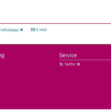
E-mail
WhatsApp
xterne link)
ag
Service
(externe link)
Twitter