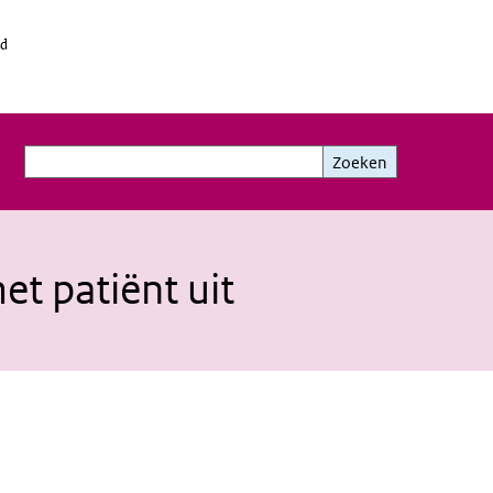
id
Zoeken
Zoeken
et patiënt uit