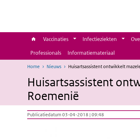
Overslaan en naar de inhoud gaan
Direct naar de hoofdnavigatie
Vaccinaties
Infectieziekten
Ove
Professionals
Informatiemateriaal
Home
Nieuws
Huisartsassistent ontwikkelt mazel
Huisartsassistent ontw
Roemenië
Publicatiedatum 03-04-2018 | 09:48