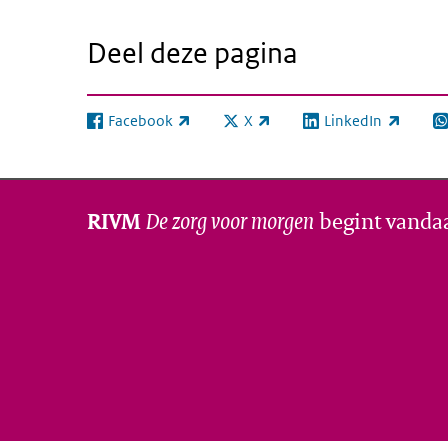
Deel deze pagina
Facebook
X
LinkedIn
(externe link)
(externe link)
(externe link)
(e
De zorg voor morgen
begint vanda
RIVM