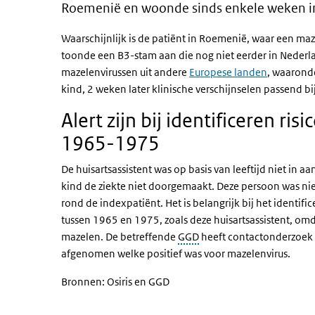
Roemenië en woonde sinds enkele weken i
Waarschijnlijk is de patiënt in Roemenië, waar een m
toonde een B3-stam aan die nog niet eerder in Nederlan
mazelenvirussen uit andere
Europese landen
, waaronde
kind, 2 weken later klinische verschijnselen passend bi
Alert zijn bij identificeren r
1965-1975
De huisartsassistent was op basis van leeftijd niet in
kind de ziekte niet doorgemaakt. Deze persoon was niet
rond de indexpatiënt. Het is belangrijk bij het identifi
tussen 1965 en 1975, zoals deze huisartsassistent, omd
mazelen. De betreffende
GGD
heeft contactonderzoek u
afgenomen welke positief was voor mazelenvirus.
Bronnen: Osiris en GGD