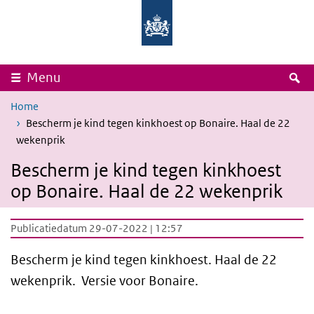
Overslaan en naar de inhoud gaan
Direct naar de hoofdnavigatie
Rijksinstituut
Ministerie
voor
van
Volksgezondheid
Volksgezondheid,
en
Welzijn
Milieu
en
Sport
Z
Menu
Home
Bescherm je kind tegen kinkhoest op Bonaire. Haal de 22
wekenprik
Bescherm je kind tegen kinkhoest
op Bonaire. Haal de 22 wekenprik
Publicatiedatum 29-07-2022 | 12:57
Bescherm je kind tegen kinkhoest. Haal de 22
wekenprik. Versie voor Bonaire.