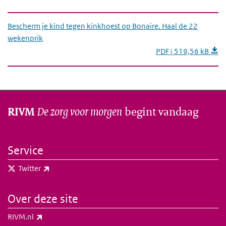
Bescherm je kind tegen kinkhoest op Bonaire. Haal de 22
wekenprik
PDF | 519,56 kB
De zorg voor morgen
begint vandaag
RIVM
Service
(externe link)
Twitter
Over deze site
(externe link)
RIVM.nl