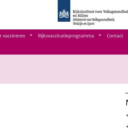
Rijksinstituut voor Volksgezondhe
en Milieu
Ministerie van Volksgezondheid,
Welzijn en Sport
r vaccineren
Rijksvaccinatieprogramma
Contact