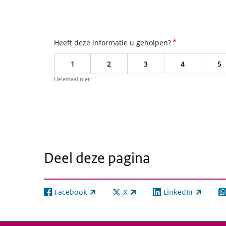
*
Heeft deze informatie u geholpen?
1
2
3
4
5
Helemaal niet
Deel deze pagina
Facebook
X
LinkedIn
(externe link)
(externe link)
(externe link)
(e