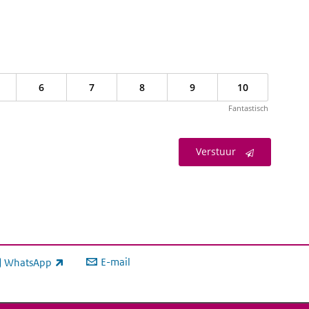
om
het
volume
harder
of
6
7
8
9
10
zachter
te
Fantastisch
zetten.
Verstuur
E-mail
WhatsApp
xterne link)