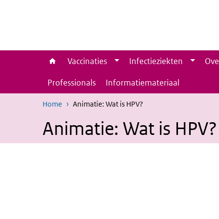
Overslaan en naar de inhoud gaan
Direct naar de hoofdnavigatie
Vaccinaties
Infectieziekten
Ove
Professionals
Informatiemateriaal
Home
Animatie: Wat is HPV?
Animatie: Wat is HPV?
Animatie Wat is HPV?
Video
Player