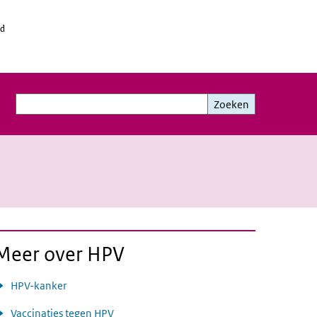
id
Zoeken
Zoeken
Meer over HPV
HPV-kanker
Vaccinaties tegen HPV