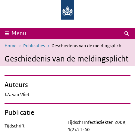
Overslaan en naar de inhoud gaan
Direct naar de hoofdnavigatie
Rijksinstituut
Ministerie
voor
van
Volksgezondheid
Volksgezondheid,
en
Welzijn
Milieu
en
Sport
Z
Menu
Home
Publicaties
Geschiedenis van de meldingsplicht
Geschiedenis van de meldingsplicht
Auteurs
J.A. van Vliet
Publicatie
Tijdschr Infectieziekten 2009;
Tijdschrift
4(2):51-60