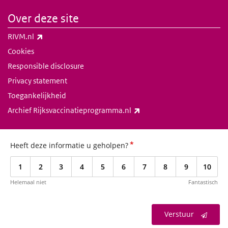
Over deze site
(externe link)
RIVM.nl
Cookies
Responsible disclosure
Privacy statement
Toegankelijkheid
(externe link)
Archief Rijksvaccinatieprogramma.nl
*
Heeft deze informatie u geholpen?
1
2
3
4
5
6
7
8
9
10
Helemaal niet
Fantastisch
Verstuur