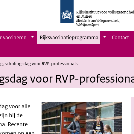
Rijksinstituut voor Volksgezondhe
en Milieu
Ministerie van Volksgezondheid,
Welzijn en Sport
r vaccineren
Rijksvaccinatieprogramma
Contact
g, scholingsdag voor RVP-professionals
ngsdag voor RVP-professiona
dag voor alle
ijn bij de
ma. Recente
 komen op een