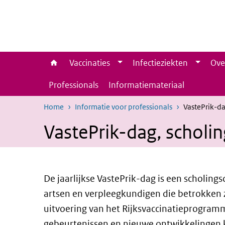
Overslaan en naar de inhoud gaan
Direct naar de hoofdnavigatie
Vaccinaties
Infectieziekten
Ove
Professionals
Informatiemateriaal
Home
Informatie voor professionals
VastePrik-da
VastePrik-dag, scholi
De jaarlijkse VastePrik-dag is een scholings
artsen en verpleegkundigen die betrokken z
uitvoering van het Rijksvaccinatieprogram
gebeurtenissen en nieuwe ontwikkelingen