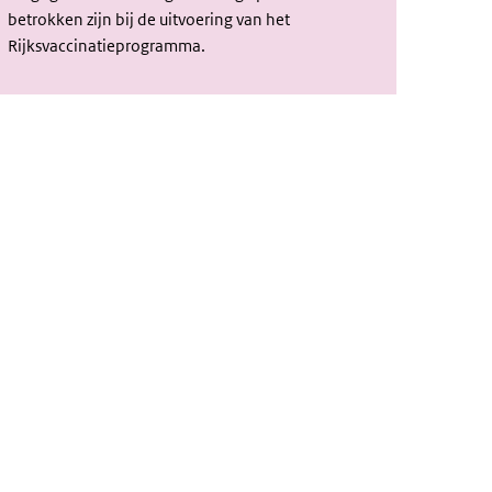
betrokken
zijn
bij de uitvoering van het
Rijksvaccinatieprogramma.