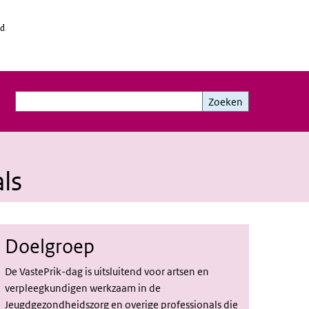
id
Zoeken
Zoeken
ls
Doelgroep
De VastePrik-dag is uitsluitend voor artsen en
verpleegkundigen werkzaam in de
Jeugdgezondheidszorg en
overige professionals die