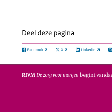
Deel deze pagina
Facebook
X
LinkedIn
(externe link)
(externe link)
(externe link)
(e
De zorg voor morgen
begint vanda
RIVM