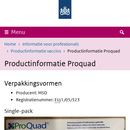
Overslaan en naar de inhoud gaan
Direct naar de hoofdnavigatie
Rijksinstituut
Ministerie
voor
van
Volksgezondheid
Volksgezondheid,
en
Welzijn
Milieu
en
Sport
Z
Menu
Home
Informatie voor professionals
Productinformatie vaccins
Productinformatie Proquad
Productinformatie Proquad
Verpakkingsvormen
Producent: MSD
Registratienummer:
EU
/1/05/323
Single-pack