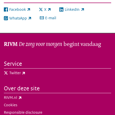
Facebook
X
LinkedIn
(externe link)
(externe link)
(externe link)
E-mail
WhatsApp
(externe link)
De zorg voor morgen
begint vandaag
RIVM
Service
(externe link)
Twitter
Over deze site
(externe link)
RIVM.nl
Cookies
Responsible disclosure