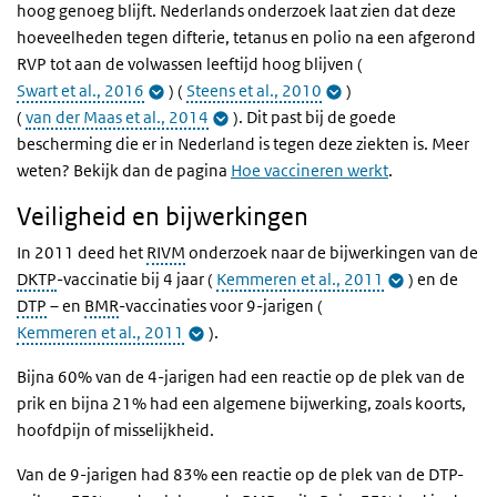
hoog genoeg blijft. Nederlands onderzoek laat zien dat deze
hoeveelheden tegen difterie, tetanus en polio na een afgerond
RVP tot aan de volwassen leeftijd hoog blijven (
Swart et al., 2016
) (
Steens et al., 2010
)
(
van der Maas et al., 2014
). Dit past bij de goede
bescherming die er in Nederland is tegen deze ziekten is. Meer
weten? Bekijk dan de pagina
Hoe vaccineren werkt
.
Veiligheid en bijwerkingen
In 2011 deed het
RIVM
onderzoek naar de bijwerkingen van de
DKTP
-vaccinatie bij 4 jaar (
Kemmeren et al., 2011
) en de
DTP
– en
BMR
-vaccinaties voor 9-jarigen (
Kemmeren et al., 2011
).
Bijna 60% van de 4-jarigen had een reactie op de plek van de
prik en bijna 21% had een algemene bijwerking, zoals koorts,
hoofdpijn of misselijkheid.
Van de 9-jarigen had 83% een reactie op de plek van de DTP-