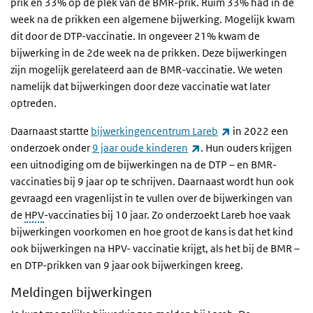
prik en 33% op de plek van de BMR-prik. Ruim 33% had in de
week na de prikken een algemene bijwerking. Mogelijk kwam
dit door de DTP-vaccinatie. In ongeveer 21% kwam de
bijwerking in de 2de week na de prikken. Deze bijwerkingen
zijn mogelijk gerelateerd aan de BMR-vaccinatie. We weten
namelijk dat bijwerkingen door deze vaccinatie wat later
optreden.
(externe link)
Daarnaast startte
bijwerkingencentrum Lareb
in 2022 een
(externe link)
onderzoek onder
9 jaar oude kinderen
. Hun ouders krijgen
een uitnodiging om de bijwerkingen na de DTP – en BMR-
vaccinaties bij 9 jaar op te schrijven. Daarnaast wordt hun ook
gevraagd een vragenlijst in te vullen over de bijwerkingen van
de
HPV
-vaccinaties bij 10 jaar. Zo onderzoekt Lareb hoe vaak
bijwerkingen voorkomen en hoe groot de kans is dat het kind
ook bijwerkingen na HPV- vaccinatie krijgt, als het bij de BMR –
en DTP-prikken van 9 jaar ook bijwerkingen kreeg.
Meldingen bijwerkingen