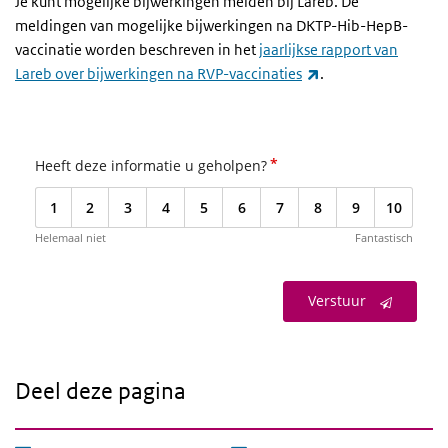
Je kunt mogelijke bijwerkingen melden bij Lareb. De
meldingen van mogelijke bijwerkingen na DKTP-Hib-HepB-
vaccinatie worden beschreven in het
jaarlijkse rapport van
(externe link)
Lareb over bijwerkingen na RVP-vaccinaties
.
*
Heeft deze informatie u geholpen?
1
2
3
4
5
6
7
8
9
10
Helemaal niet
Fantastisch
Verstuur
Deel deze pagina