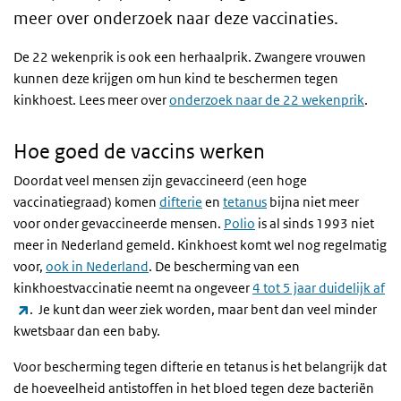
meer over onderzoek naar deze vaccinaties.
De 22 wekenprik is ook een herhaalprik. Zwangere vrouwen
kunnen deze krijgen om hun kind te beschermen tegen
kinkhoest. Lees meer over
onderzoek naar de 22 wekenprik
.
Hoe goed de vaccins werken
Doordat veel mensen zijn gevaccineerd (een hoge
vaccinatiegraad) komen
difterie
en
tetanus
bijna niet meer
voor onder gevaccineerde mensen.
Polio
is al sinds 1993 niet
meer in Nederland gemeld. Kinkhoest komt wel nog regelmatig
voor,
ook in Nederland
. De bescherming van een
kinkhoestvaccinatie neemt na ongeveer
4 tot 5 jaar duidelijk af
(externe link)
. Je kunt dan weer ziek worden, maar bent dan veel minder
kwetsbaar dan een baby.
Voor bescherming tegen difterie en tetanus is het belangrijk dat
de hoeveelheid antistoffen in het bloed tegen deze bacteriën