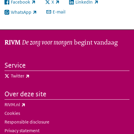
Facebook
X
LinkedIn
(externe link)
(externe link)
(externe link)
E-mail
WhatsApp
(externe link)
De zorg voor morgen
begint vandaag
RIVM
Service
(externe link)
Twitter
Over deze site
(externe link)
RIVM.nl
Cookies
Responsible disclosure
Privacy statement