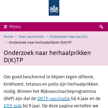
Overslaan en naar de inhoud gaan
Direct naar de hoofdnavigatie
Rijksinstituut
Ministerie
voor
van
Volksgezondheid
Volksgezondheid,
en
Welzijn
Milieu
en
Sport
Z
Menu
Home
Over vaccineren
Onderzoek naar vaccins
Onderzoek naar herhaalprikken D(K)TP
Onderzoek naar herhaalprikken
D(K)TP
Om goed beschermd te blijven tegen difterie,
kinkhoest, tetanus en polio zijn herhaalprikken
nodig. Binnen het Rijksvaccinactieprogramma
(RVP) zijn dat de
DKTP-vaccinatie
bij 4 jaar en de
DTP-prik
bij 9 jaar. Op deze pagina vertellen we