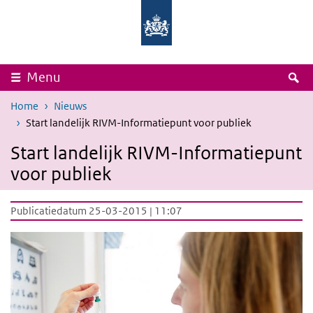
Overslaan en naar de inhoud gaan
Direct naar de hoofdnavigatie
Rijksinstituut
Ministerie
voor
van
Volksgezondheid
Volksgezondheid,
en
Welzijn
Milieu
en
Sport
Z
Menu
Home
Nieuws
Start landelijk RIVM-Informatiepunt voor publiek
Start landelijk RIVM-Informatiepunt
voor publiek
Publicatiedatum 25-03-2015 | 11:07