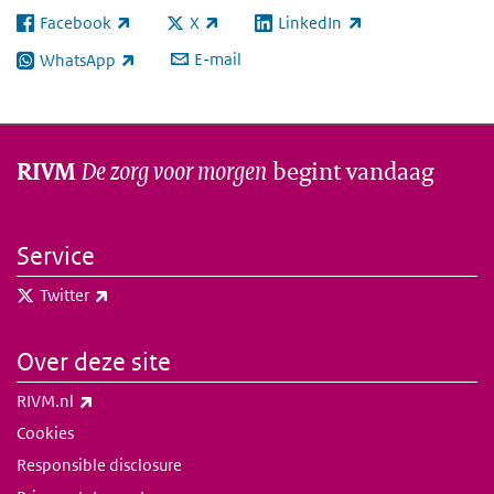
Facebook
X
LinkedIn
(externe link)
(externe link)
(externe link)
E-mail
WhatsApp
(externe link)
De zorg voor morgen
begint vandaag
RIVM
Service
(externe link)
Twitter
Over deze site
(externe link)
RIVM.nl
Cookies
Responsible disclosure