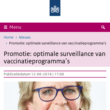
Overslaan en naar de inhoud gaan
Direct naar de hoofdnavigatie
Rijksinstituut
Ministerie
voor
van
Volksgezondheid
Volksgezondheid,
en
Welzijn
Milieu
en
Sport
Z
Menu
Home
Nieuws
Promotie: optimale surveillance van vaccinatieprogramma’s
Promotie: optimale surveillance van
vaccinatieprogramma’s
Publicatiedatum 12-06-2018 | 17:00