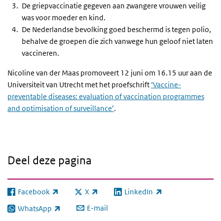
De griepvaccinatie gegeven aan zwangere vrouwen veilig
was voor moeder en kind.
De Nederlandse bevolking goed beschermd is tegen polio,
behalve de groepen die zich vanwege hun geloof niet laten
vaccineren.
Nicoline van der Maas promoveert 12 juni om 16.15 uur aan de
Universiteit van Utrecht met het proefschrift
‘Vaccine-
preventable diseases: evaluation of vaccination programmes
and optimisation of surveillance’
.
Deel deze pagina
Facebook
X
LinkedIn
(externe link)
(externe link)
(externe link)
E-mail
WhatsApp
(externe link)