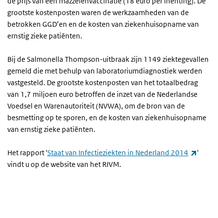
de prijs van een mazzelenvaccinatie (18 euro per inenting). De
grootste kostenposten waren de werkzaamheden van de
betrokken
GGD
’en en de kosten van ziekenhuisopname van
ernstig zieke patiënten.
Bij de Salmonella Thompson-uitbraak zijn 1149 ziektegevallen
gemeld die met behulp van laboratoriumdiagnostiek werden
vastgesteld. De grootste kostenposten van het totaalbedrag
van 1,7 miljoen euro betroffen de inzet van de Nederlandse
Voedsel en Warenautoriteit (
NVWA
), om de bron van de
besmetting op te sporen, en de kosten van ziekenhuisopname
van ernstig zieke patiënten.
(exter
Het rapport '
Staat van Infectieziekten in Nederland 2014
'
vindt u op de website van het RIVM.