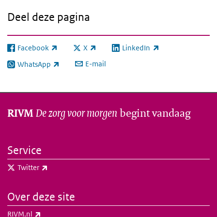
Deel deze pagina
Facebook
X
LinkedIn
(externe link)
(externe link)
(externe link)
E-mail
WhatsApp
(externe link)
De zorg voor morgen
begint vandaag
RIVM
Service
(externe link)
Twitter
Over deze site
(externe link)
RIVM.nl