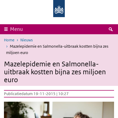
Overslaan en naar de inhoud gaan
Direct naar de hoofdnavigatie
Rijksinstituut
Ministerie
voor
van
Volksgezondheid
Volksgezondheid,
en
Welzijn
Milieu
en
Sport
Z
Menu
Home
Nieuws
Mazelepidemie en Salmonella-uitbraak kostten bijna zes
miljoen euro
Mazelepidemie en Salmonella-
uitbraak kostten bijna zes miljoen
euro
Publicatiedatum 19-11-2015 | 10:27