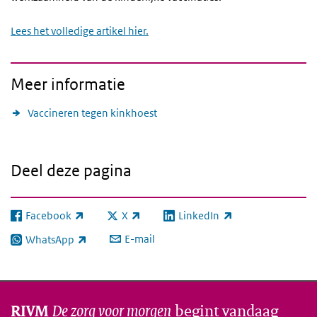
Lees het volledige artikel hier.
Meer informatie
Vaccineren tegen kinkhoest
Deel deze pagina
Facebook
X
LinkedIn
(externe link)
(externe link)
(externe link)
E-mail
WhatsApp
(externe link)
De zorg voor morgen
begint vandaag
RIVM