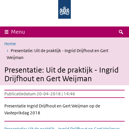
Overslaan en naar de inhoud gaan
Direct naar de hoofdnavigatie
Rijksinstituut
Ministerie
voor
van
Volksgezondheid
Volksgezondheid,
en
Welzijn
Milieu
en
Sport
Z
Menu
Home
Presentatie: Uit de praktijk - Ingrid Drijfhout en Gert
Weijman
Presentatie: Uit de praktijk - Ingrid
Drijfhout en Gert Weijman
Publicatiedatum 20-04-2018 | 14:46
Presentatie Ingrid Drijfhout en Gert Weijman op de
Vasteprikdag 2018
Presentatie: Uit de praktijk - Ingrid Drijfhout en Gert Weijman