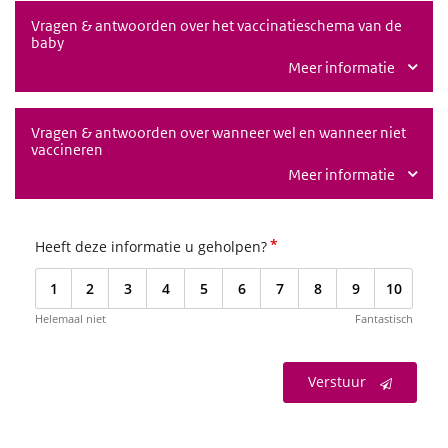
Vragen & antwoorden over het vaccinatieschema van de
baby
Meer informatie
Vragen & antwoorden over wanneer wel en wanneer niet
vaccineren
Meer informatie
*
Heeft deze informatie u geholpen?
1
2
3
4
5
6
7
8
9
10
Helemaal niet
Fantastisch
Verstuur