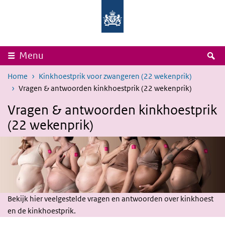
Overslaan en naar de inhoud gaan
Direct naar de hoofdnavigatie
Rijksinstituut
Ministerie
voor
van
Volksgezondheid
Volksgezondheid,
en
Welzijn
Milieu
en
Sport
Z
Menu
Home
Kinkhoestprik voor zwangeren (22 wekenprik)
Vragen & antwoorden kinkhoestprik (22 wekenprik)
Vragen & antwoorden kinkhoestprik
(22 wekenprik)
Bekijk hier veelgestelde vragen en antwoorden over kinkhoest
en de kinkhoestprik.