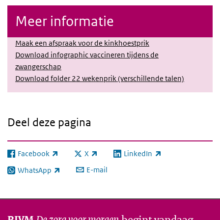
Meer informatie
Maak een afspraak voor de kinkhoestprik
Download infographic vaccineren tijdens de
zwangerschap
Download folder 22 wekenprik (verschillende talen)
Deel deze pagina
Facebook
X
LinkedIn
(externe link)
(externe link)
(externe link)
E-mail
WhatsApp
(externe link)
De zorg voor morgen
begint vandaag
RIVM