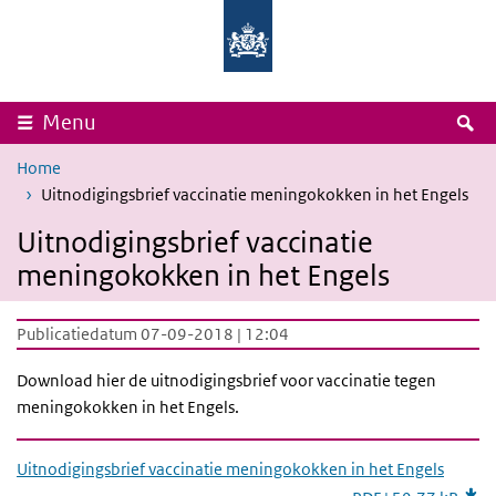
Overslaan en naar de inhoud gaan
Direct naar de hoofdnavigatie
Rijksinstituut
Ministerie
voor
van
Volksgezondheid
Volksgezondheid,
en
Welzijn
Milieu
en
Sport
Z
Menu
Home
Uitnodigingsbrief vaccinatie meningokokken in het Engels
Uitnodigingsbrief vaccinatie
meningokokken in het Engels
Publicatiedatum 07-09-2018 | 12:04
Download hier de uitnodigingsbrief voor vaccinatie tegen
meningokokken in het Engels.
Uitnodigingsbrief vaccinatie meningokokken in het Engels