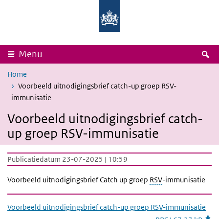
Overslaan en naar de inhoud gaan
Direct naar de hoofdnavigatie
Rijksinstituut
Ministerie
voor
van
Volksgezondheid
Volksgezondheid,
en
Welzijn
Milieu
en
Sport
Z
Menu
Home
Voorbeeld uitnodigingsbrief catch-up groep RSV-
immunisatie
Voorbeeld uitnodigingsbrief catch-
up groep RSV-immunisatie
Publicatiedatum 23-07-2025 | 10:59
Voorbeeld uitnodigingsbrief Catch up groep
RSV
-immunisatie
Voorbeeld uitnodigingsbrief catch-up groep RSV-immunisatie