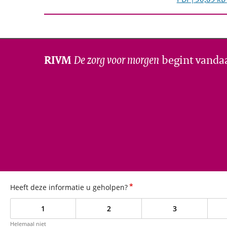
De zorg voor morgen
begint vanda
RIVM
*
Heeft deze informatie u geholpen?
1
2
3
Helemaal niet