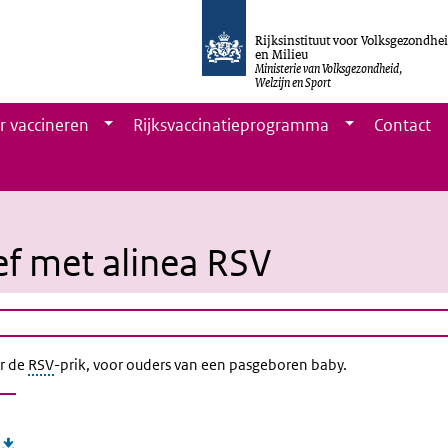
Rijksinstituut voor Volksgezondhe
en Milieu
Ministerie van Volksgezondheid,
Welzijn en Sport
r vaccineren
Rijksvaccinatieprogramma
Contact
ef met alinea RSV
er de
RSV
-prik, voor ouders van een pasgeboren baby.