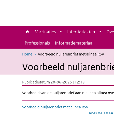
Overslaan en naar de inhoud gaan
Direct naar de hoofdnavigatie
Vaccinaties
Infectieziekten
Ove
Professionals
Informatiemateriaal
Home
Voorbeeld nuljarenbrief met alinea RSV
Voorbeeld nuljarenbri
Publicatiedatum 20-06-2025 | 12:18
Voorbeeld van de nuljarenbrief aan met een alinea ov
Voorbeeld nuljarenbrief met alinea RSV
PDF | 36,85 kB