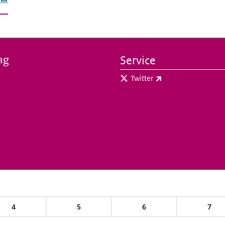
ag
Service
(externe link)
Twitter
4
5
6
7