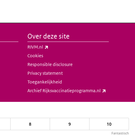
Over deze site
(externe link)
RIVM.nl
Cookies
Responsible disclosure
Privacy statement
Toegankelijkheid
(externe link)
Archief Rijksvaccinatieprogramma.nl
8
9
10
Fantastisch