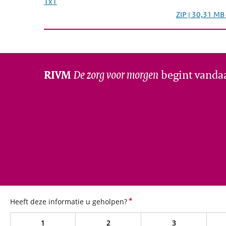
1x1
ZIP | 30,31 MB
De zorg voor morgen
begint vanda
RIVM
*
Heeft deze informatie u geholpen?
1
2
3