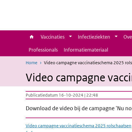
Overslaan en naar de inhoud gaan
Direct naar de hoofdnavigatie
Vaccinaties
Infectieziekten
Ove
Professionals
Informatiemateriaal
Home
Video campagne vaccinatieschema 2025 rol
Video campagne vacci
Publicatiedatum 16-10-2024 | 22:48
Download de video bij de campagne 'Nu no
Video campagne vaccinatieschema 2025 rolschaatsen