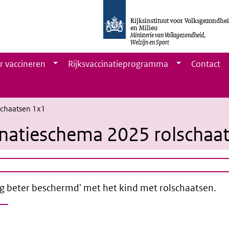
Rijksinstituut voor Volksgezondhe
en Milieu
Ministerie van Volksgezondheid,
Welzijn en Sport
r vaccineren
Rijksvaccinatieprogramma
Contact
schaatsen 1x1
natieschema 2025 rolschaa
g beter beschermd' met het kind met rolschaatsen.