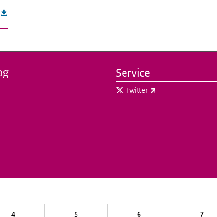
ag
Service
(externe link)
Twitter
4
5
6
7