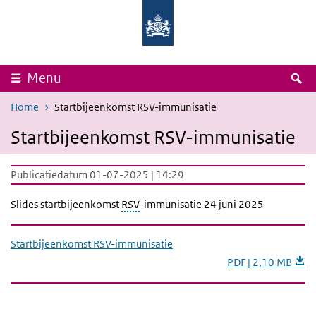
Overslaan en naar de inhoud gaan
Direct naar de hoofdnavigatie
Rijksinstituut
Ministerie
voor
van
Volksgezondheid
Volksgezondheid,
en
Welzijn
Milieu
en
Sport
Z
Menu
Home
Startbijeenkomst RSV-immunisatie
Startbijeenkomst RSV-immunisatie
Publicatiedatum 01-07-2025 | 14:29
Slides startbijeenkomst
RSV
-immunisatie 24 juni 2025
Startbijeenkomst RSV-immunisatie
PDF | 2,10 MB