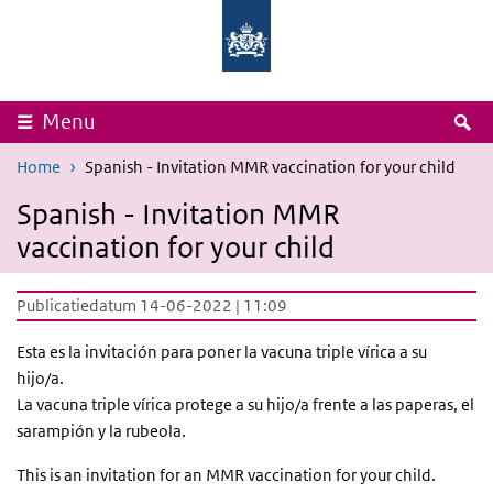
Overslaan en naar de inhoud gaan
Direct naar de hoofdnavigatie
Rijksinstituut
Ministerie
voor
van
Volksgezondheid
Volksgezondheid,
en
Welzijn
Milieu
en
Sport
Z
Menu
Home
Spanish - Invitation MMR vaccination for your child
Spanish - Invitation MMR
vaccination for your child
Publicatiedatum 14-06-2022 | 11:09
Esta es la invitación para poner la vacuna triple vírica a su
hijo/a.
La vacuna triple vírica protege a su hijo/a frente a las paperas, el
sarampión y la rubeola.
This is an invitation for an MMR vaccination for your child.