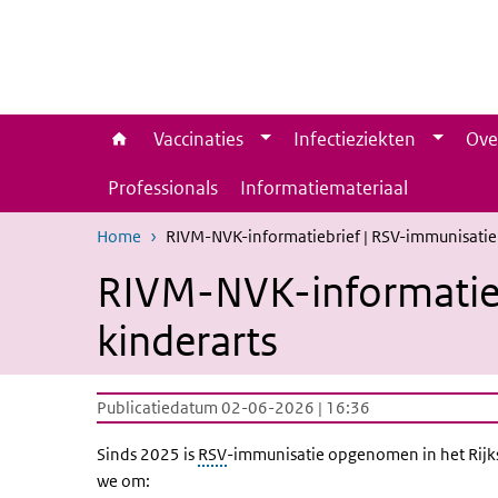
Overslaan en naar de inhoud gaan
Direct naar de hoofdnavigatie
Vaccinaties
Infectieziekten
Ove
Professionals
Informatiemateriaal
Home
RIVM-NVK-informatiebrief | RSV-immunisatie: 
RIVM-NVK-informatiebr
kinderarts
Publicatiedatum 02-06-2026 | 16:36
Sinds 2025 is
RSV
-immunisatie opgenomen in het Rijks
we om: