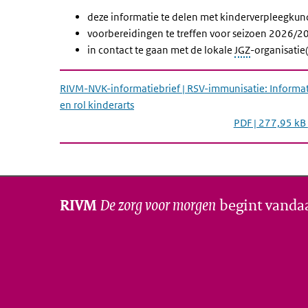
deze informatie te delen met kinderverpleegkun
voorbereidingen te treffen voor seizoen 2026/20
in contact te gaan met de lokale
JGZ
-organisatie
RIVM-NVK-informatiebrief | RSV-immunisatie: Informa
en rol kinderarts
PDF | 277,95 kB
De zorg voor morgen
begint vanda
RIVM