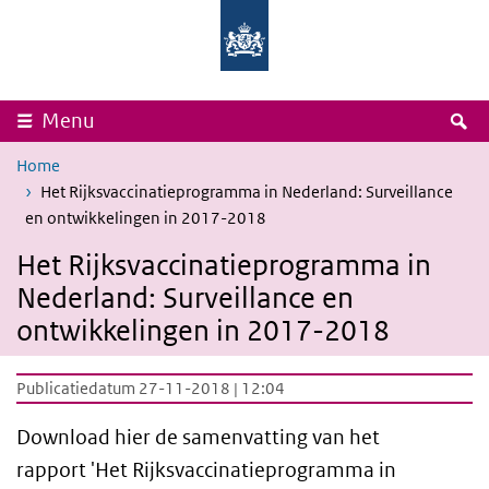
Overslaan en naar de inhoud gaan
Direct naar de hoofdnavigatie
Rijksinstituut
Ministerie
voor
van
Volksgezondheid
Volksgezondheid,
en
Welzijn
Milieu
en
Sport
Z
Menu
Home
Het Rijksvaccinatieprogramma in Nederland: Surveillance
en ontwikkelingen in 2017-2018
Het Rijksvaccinatieprogramma in
Nederland: Surveillance en
ontwikkelingen in 2017-2018
Publicatiedatum 27-11-2018 | 12:04
Download hier de samenvatting van het
rapport 'Het Rijksvaccinatieprogramma in