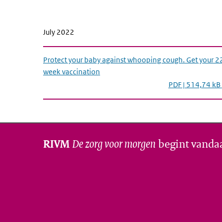
July 2022
Protect your baby against whooping cough. Get your 2
week vaccination
PDF | 514,74 kB
De zorg voor morgen
begint vanda
RIVM