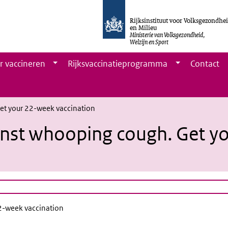
Rijksinstituut voor Volksgezondhe
en Milieu
Ministerie van Volksgezondheid,
Welzijn en Sport
r vaccineren
Rijksvaccinatieprogramma
Contact
et your 22-week vaccination
inst whooping cough. Get y
22-week vaccination