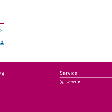
2-
ag
Service
(externe link)
Twitter