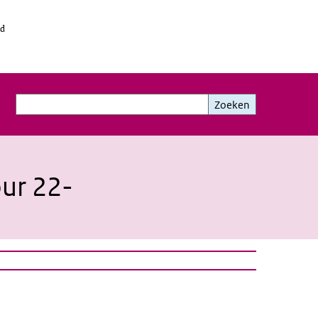
id
Zoeken
Zoeken
our 22-