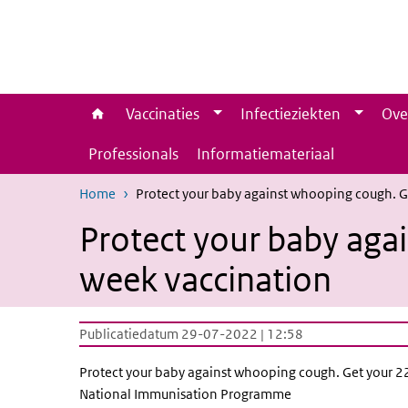
Overslaan en naar de inhoud gaan
Direct naar de hoofdnavigatie
Vaccinaties
Infectieziekten
Ove
Professionals
Informatiemateriaal
Home
Protect your baby against whooping cough. G
Protect your baby aga
week vaccination
Publicatiedatum 29-07-2022 | 12:58
Protect your baby against whooping cough. Get your 
National Immunisation Programme