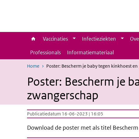
Overslaan en naar de inhoud gaan
Direct naar de hoofdnavigatie
Vaccinaties
Infectieziekten
Ove
Professionals
Informatiemateriaal
Home
Poster: Bescherm je baby tegen kinkhoest en 
Poster: Bescherm je ba
zwangerschap
Publicatiedatum 16-06-2023 | 16:05
Download de poster met als titel Bescherm 