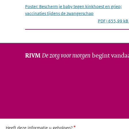
Poster: Bescherm je baby tegen kinkhoest en griep;
vaccinaties tijdens de zwangerschap
PDF | 655,99 kB
De zorg voor morgen
begint vanda
RIVM
*
Heeft deze informatie u geholpen?