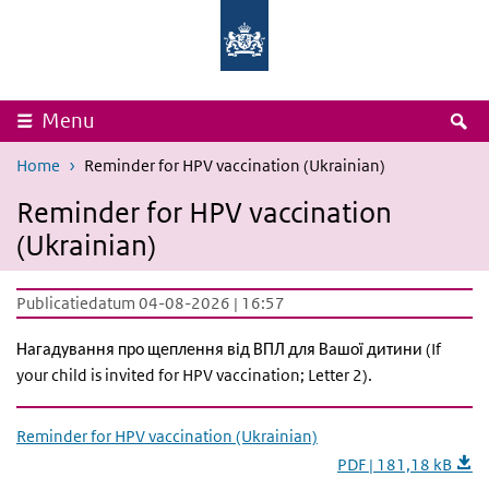
Overslaan en naar de inhoud gaan
Direct naar de hoofdnavigatie
Rijksinstituut
Ministerie
voor
van
Volksgezondheid
Volksgezondheid,
en
Welzijn
Milieu
en
Sport
Z
Menu
Home
Reminder for HPV vaccination (Ukrainian)
Reminder for HPV vaccination
(Ukrainian)
Publicatiedatum 04-08-2026 | 16:57
Нагадування про щеплення від ВПЛ для Вашої дитини
(If
your child is invited for HPV vaccination; Letter 2).
Reminder for HPV vaccination (Ukrainian)
PDF | 181,18 kB