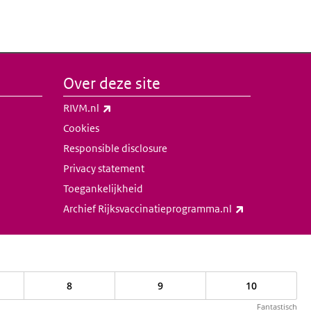
Over deze site
(externe link)
RIVM.nl
Cookies
Responsible disclosure
Privacy statement
Toegankelijkheid
(externe link)
Archief Rijksvaccinatieprogramma.nl
8
9
10
Fantastisch