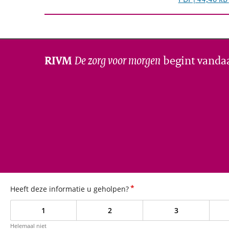
De zorg voor morgen
begint vanda
RIVM
*
Heeft deze informatie u geholpen?
1
2
3
Helemaal niet