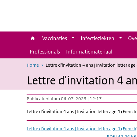
Overslaan en naar de inhoud gaan
Direct naar de hoofdnavigatie
Vaccinaties
Infectieziekten
Ove
Professionals
Informatiemateriaal
Home
Lettre d'invitation 4 ans | Invitation letter age
Lettre d'invitation 4 an
Publicatiedatum 06-07-2023 | 12:17
Lettre d'invitation 4 ans
|
Invitation letter age 4 (French
Lettre d'invitation 4 ans | Invitation letter age 4 (French
PDF | 44,46 kB