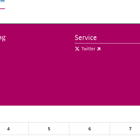
ag
Service
(externe link)
Twitter
4
5
6
7