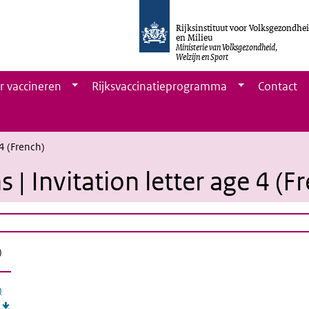
Rijksinstituut voor Volksgezondhe
en Milieu
Ministerie van Volksgezondheid,
Welzijn en Sport
r vaccineren
Rijksvaccinatieprogramma
Contact
 4 (French)
s | Invitation letter age 4 (F
)
)