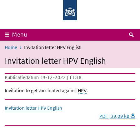
Overslaan en naar de inhoud gaan
Direct naar de hoofdnavigatie
Rijksinstituut
Ministerie
voor
van
Volksgezondheid
Volksgezondheid,
en
Welzijn
Milieu
en
Sport
Z
Menu
Home
Invitation letter HPV English
Invitation letter HPV English
Publicatiedatum 19-12-2022 | 11:38
Invitation to get vaccinated against
HPV
.
Invitation letter HPV English
PDF | 39,09 kB