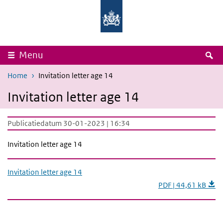
Overslaan en naar de inhoud gaan
Direct naar de hoofdnavigatie
Rijksinstituut
Ministerie
voor
van
Volksgezondheid
Volksgezondheid,
en
Welzijn
Milieu
en
Sport
Z
Menu
Home
Invitation letter age 14
Invitation letter age 14
Publicatiedatum 30-01-2023 | 16:34
Invitation letter age 14
Invitation letter age 14
PDF | 44,61 kB