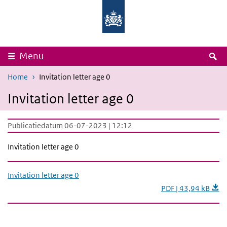
Overslaan en naar de inhoud gaan
Direct naar de hoofdnavigatie
Rijksinstituut
Ministerie
voor
van
Volksgezondheid
Volksgezondheid,
en
Welzijn
Milieu
en
Sport
Z
Menu
Home
Invitation letter age 0
Invitation letter age 0
Publicatiedatum 06-07-2023 | 12:12
Invitation letter age 0
Invitation letter age 0
PDF | 43,94 kB