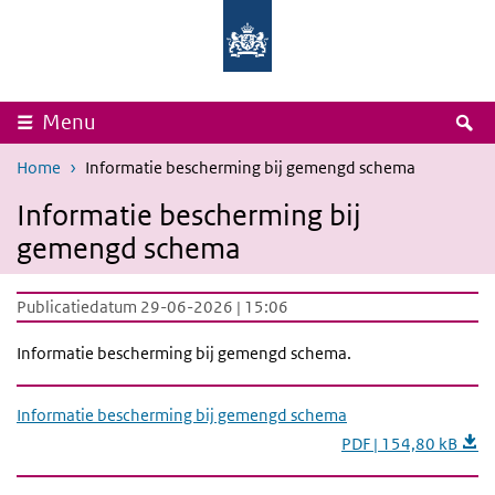
Overslaan en naar de inhoud gaan
Direct naar de hoofdnavigatie
Rijksinstituut
Ministerie
voor
van
Volksgezondheid
Volksgezondheid,
en
Welzijn
Milieu
en
Sport
Z
Menu
Home
Informatie bescherming bij gemengd schema
Informatie bescherming bij
gemengd schema
Publicatiedatum 29-06-2026 | 15:06
Informatie bescherming bij gemengd schema.
Informatie bescherming bij gemengd schema
PDF | 154,80 kB