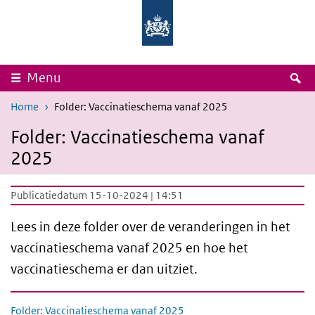
Overslaan en naar de inhoud gaan
Direct naar de hoofdnavigatie
Rijksinstituut
Ministerie
voor
van
Volksgezondheid
Volksgezondheid,
en
Welzijn
Milieu
en
Sport
Z
Menu
Home
Folder: Vaccinatieschema vanaf 2025
Folder: Vaccinatieschema vanaf
2025
Publicatiedatum 15-10-2024 | 14:51
Lees in deze folder over de veranderingen in het
vaccinatieschema vanaf 2025 en hoe het
vaccinatieschema er dan uitziet.
Folder: Vaccinatieschema vanaf 2025