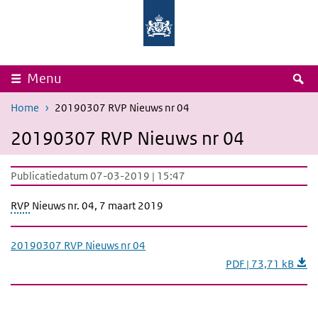
Overslaan en naar de inhoud gaan
Direct naar de hoofdnavigatie
Rijksinstituut
Ministerie
voor
van
Volksgezondheid
Volksgezondheid,
en
Welzijn
Milieu
en
Sport
Z
Menu
Home
20190307 RVP Nieuws nr 04
20190307 RVP Nieuws nr 04
Publicatiedatum 07-03-2019 | 15:47
RVP
Nieuws nr. 04, 7 maart 2019
20190307 RVP Nieuws nr 04
PDF | 73,71 kB