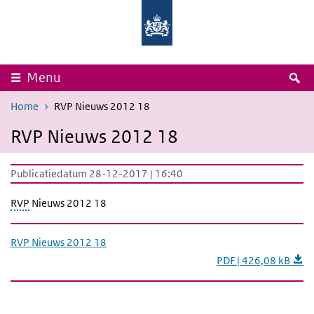
Overslaan en naar de inhoud gaan
Direct naar de hoofdnavigatie
Rijksinstituut
Ministerie
voor
van
Volksgezondheid
Volksgezondheid,
en
Welzijn
Milieu
en
Sport
Z
Menu
Home
RVP Nieuws 2012 18
RVP Nieuws 2012 18
Publicatiedatum 28-12-2017 | 16:40
RVP
Nieuws 2012 18
RVP Nieuws 2012 18
PDF | 426,08 kB