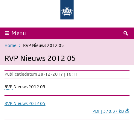
Overslaan en naar de inhoud gaan
Direct naar de hoofdnavigatie
Rijksinstituut
Ministerie
voor
van
Volksgezondheid
Volksgezondheid,
en
Welzijn
Milieu
en
Sport
Z
Menu
Home
RVP Nieuws 2012 05
RVP Nieuws 2012 05
Publicatiedatum 28-12-2017 | 16:11
RVP
Nieuws 2012 05
RVP Nieuws 2012 05
PDF | 370,37 kB