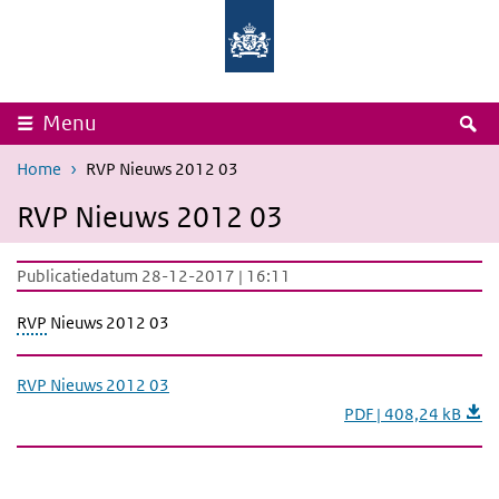
Overslaan en naar de inhoud gaan
Direct naar de hoofdnavigatie
Rijksinstituut
Ministerie
voor
van
Volksgezondheid
Volksgezondheid,
en
Welzijn
Milieu
en
Sport
Z
Menu
Home
RVP Nieuws 2012 03
RVP Nieuws 2012 03
Publicatiedatum 28-12-2017 | 16:11
RVP
Nieuws 2012 03
RVP Nieuws 2012 03
PDF | 408,24 kB