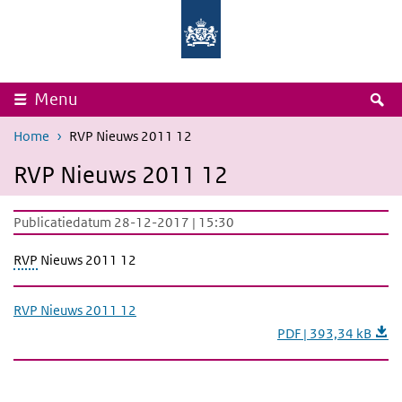
Overslaan en naar de inhoud gaan
Direct naar de hoofdnavigatie
Rijksinstituut
Ministerie
voor
van
Volksgezondheid
Volksgezondheid,
en
Welzijn
Milieu
en
Sport
Z
Menu
Home
RVP Nieuws 2011 12
RVP Nieuws 2011 12
Publicatiedatum 28-12-2017 | 15:30
RVP
Nieuws 2011 12
RVP Nieuws 2011 12
PDF | 393,34 kB